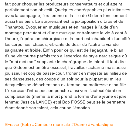
fait pour choquer les producteurs conservateurs et qui atteint
parfaitement son objectif. Quelques chorégraphies plus intimistes
avec la compagne, l'ex-femme et la fille de Gideon fonctionnent
aussi très bien. Le surprenant est la juxtaposition d'Eros et de
Thanatos. Evoquer en musiques et en images à l'aide d'un
montage percutant et d'une musique entraînante la vie à cent à
l'heure, l'opération chirurgicale et la mort est inhabituel: d'un côté
les corps nus, chauds, vibrants de désir de l'autre la viande
saignante et froide. Enfin pour ce qui est de l'agaçant, le bilan
d'une vie tourne parfois trop à l'exercice de style narcissique où
le "moi moi moi" supplante le chorégraphe de talent. Il faut dire
que Gideon est un être excessif, travailleur acharné mais aussi
jouisseur et coq de basse-cour, trônant en majesté au milieu de
ses danseuses, des coups d'un soir pour la plupart au milieu
desquelles se détachent son ex-femme, sa maîtresse et sa fille.
L'exercice d'introspection penche ainsi vers l'autocélébration
complaisante (même la mort prend la forme d'une jeune et jolie
femme: Jessica LANGE) et si Bob FOSSE peut se le permettre
étant donné son talent, cela coupe l'émotion.
#Fosse (Bob)
#Comédie musicale
#Drame
#Fantastique