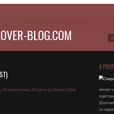
.OVER-BLOG.COM
À PRO
ST)
donner s
e
,
#Cinéma iranien
,
#Cinéma du Moyen-Orient
sujet tra
(Emmanue
un rappo