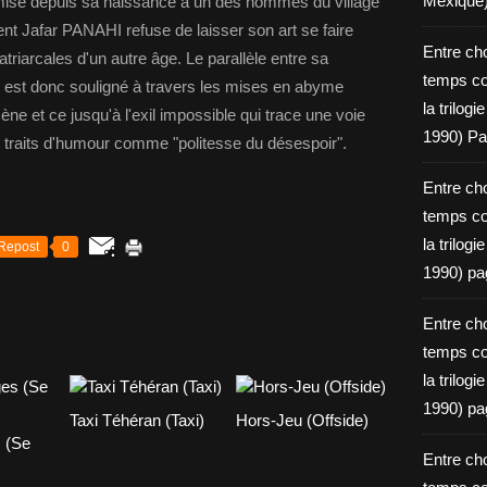
Mexique
romise depuis sa naissance à un des hommes du village
t Jafar PANAHI refuse de laisser son art se faire
Entre ch
triarcales d'un autre âge. Le parallèle entre sa
temps c
in est donc souligné à travers les mises en abyme
la trilog
e et ce jusqu'à l'exil impossible qui trace une voie
1990) Pa
 traits d'humour comme "politesse du désespoir".
Entre ch
temps c
la trilog
Repost
0
1990) pa
Entre ch
temps c
la trilog
1990) pa
Taxi Téhéran (Taxi)
Hors-Jeu (Offside)
s (Se
Entre ch