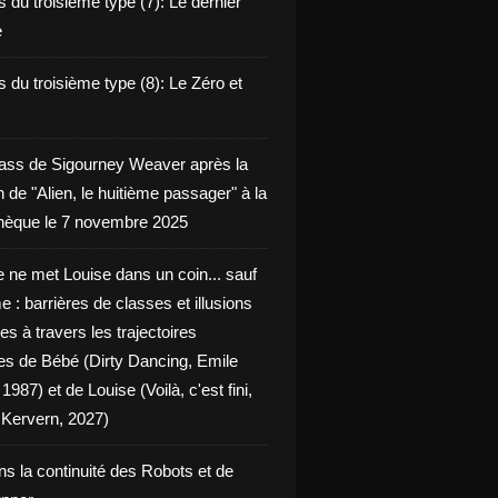
 du troisième type (7): Le dernier
e
 du troisième type (8): Le Zéro et
ass de Sigourney Weaver après la
n de "Alien, le huitième passager" à la
èque le 7 novembre 2025
 ne met Louise dans un coin... sauf
 : barrières de classes et illusions
ues à travers les trajectoires
les de Bébé (Dirty Dancing, Emile
 1987) et de Louise (Voilà, c'est fini,
Kervern, 2027)
ns la continuité des Robots et de