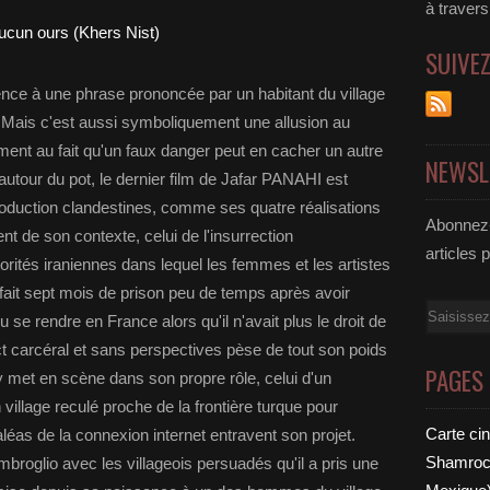
à traver
SUIVE
rence à une phrase prononcée par un habitant du village
 Mais c'est aussi symboliquement une allusion au
ent au fait qu'un faux danger peut en cacher un autre
NEWSL
 autour du pot, le dernier film de Jafar PANAHI est
roduction clandestines, comme ses quatre réalisations
Abonnez-
t de son contexte, celui de l'insurrection
articles 
rités iraniennes dans lequel les femmes et les artistes
 fait sept mois de prison peu de temps après avoir
Email
u se rendre en France alors qu'il n'avait plus le droit de
ct carcéral et sans perspectives pèse de tout son poids
PAGES
 met en scène dans son propre rôle, celui d'un
village reculé proche de la frontière turque pour
Carte ci
aléas de la connexion internet entravent son projet.
Shamrock
imbroglio avec les villageois persuadés qu'il a pris une