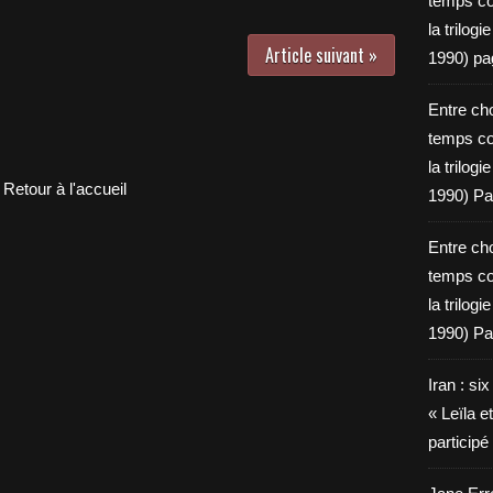
temps c
la trilog
Article suivant »
1990) pa
Entre cho
temps c
la trilog
Retour à l'accueil
1990) Pa
Entre cho
temps c
la trilog
1990) Pa
Iran : si
« Leïla e
particip