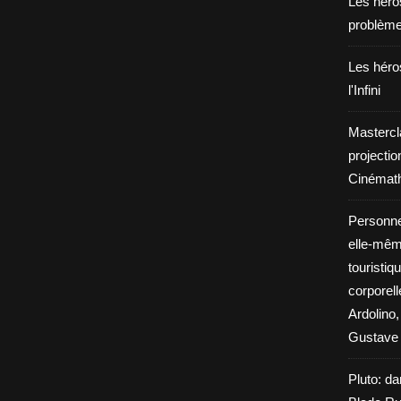
Les héros
problèm
Les héros
l'Infini
Mastercl
projectio
Cinémath
Personne
elle-même
touristiq
corporel
Ardolino,
Gustave 
Pluto: da