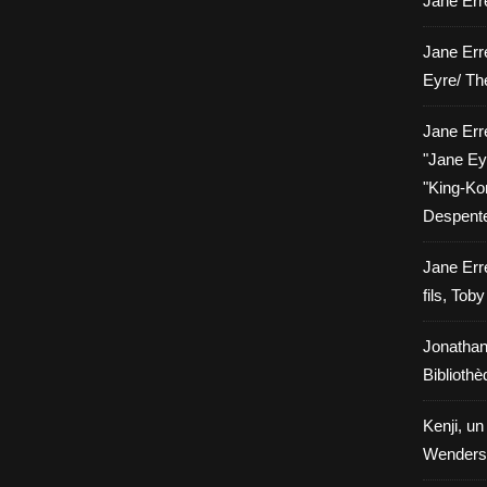
Jane Erre
Jane Err
Eyre/ Th
Jane Err
"Jane Eyr
"King-Kon
Despent
Jane Err
fils, Tob
Jonathan
Biblioth
Kenji, un
Wenders