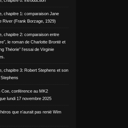
, chapitre 0: introduction
e, chapitre 1: comparaison Jane
e River (Frank Borzage, 1929)
e, chapitre 2: comparaison entre
e", le roman de Charlotte Brontë et
g Théorie" l'essai de Virginie
es.
e, chapitre 3: Robert Stephens et son
y Stephens
 Coe, conférence au MK2
èque lundi 17 novembre 2025
 héros que n'aurait pas renié Wim