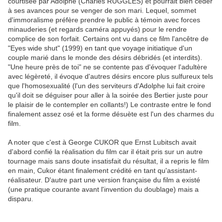
courtisée par Adolphe (Charles RUGGLES) et pourrait bien céder
à ses avances pour se venger de son mari. Lequel, sommet
d'immoralisme préfère prendre le public à témoin avec forces
minauderies (et regards caméra appuyés) pour le rendre
complice de son forfait. Certains ont vu dans ce film l'ancêtre de
"Eyes wide shut" (1999) en tant que voyage initiatique d'un
couple marié dans le monde des désirs débridés (et interdits).
"Une heure près de toi" ne se contente pas d'évoquer l'adultère
avec légèreté, il évoque d'autres désirs encore plus sulfureux tels
que l'homosexualité (l'un des serviteurs d'Adolphe lui fait croire
qu'il doit se déguiser pour aller à la soirée des Bertier juste pour
le plaisir de le contempler en collants!) Le contraste entre le fond
finalement assez osé et la forme désuète est l'un des charmes du
film.
A noter que c'est à George CUKOR que Ernst Lubitsch avait
d'abord confié la réalisation du film car il était pris sur un autre
tournage mais sans doute insatisfait du résultat, il a repris le film
en main, Cukor étant finalement crédité en tant qu'assistant-
réalisateur. D'autre part une version française du film a existé
(une pratique courante avant l'invention du doublage) mais a
disparu.