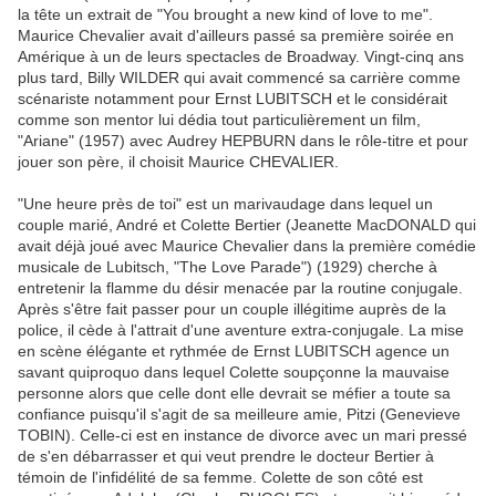
la tête un extrait de "You brought a new kind of love to me".
Maurice Chevalier avait d'ailleurs passé sa première soirée en
Amérique à un de leurs spectacles de Broadway. Vingt-cinq ans
plus tard, Billy WILDER qui avait commencé sa carrière comme
scénariste notamment pour Ernst LUBITSCH et le considérait
comme son mentor lui dédia tout particulièrement un film,
"Ariane" (1957) avec Audrey HEPBURN dans le rôle-titre et pour
jouer son père, il choisit Maurice CHEVALIER.
"Une heure près de toi" est un marivaudage dans lequel un
couple marié, André et Colette Bertier (Jeanette MacDONALD qui
avait déjà joué avec Maurice Chevalier dans la première comédie
musicale de Lubitsch, "The Love Parade") (1929) cherche à
entretenir la flamme du désir menacée par la routine conjugale.
Après s'être fait passer pour un couple illégitime auprès de la
police, il cède à l'attrait d'une aventure extra-conjugale. La mise
en scène élégante et rythmée de Ernst LUBITSCH agence un
savant quiproquo dans lequel Colette soupçonne la mauvaise
personne alors que celle dont elle devrait se méfier a toute sa
confiance puisqu'il s'agit de sa meilleure amie, Pitzi (Genevieve
TOBIN). Celle-ci est en instance de divorce avec un mari pressé
de s'en débarrasser et qui veut prendre le docteur Bertier à
témoin de l'infidélité de sa femme. Colette de son côté est