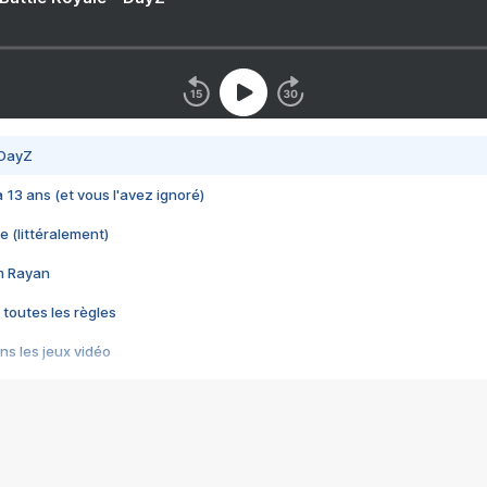
 DayZ
 a 13 ans (et vous l'avez ignoré)
e (littéralement)
im Rayan
 toutes les règles
s les jeux vidéo
us choquant de Rockstar ? - Le scandale BULLY
e plus moche de Steam
du RÊVE tourne au CAUCHEMAR