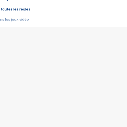
 toutes les règles
s les jeux vidéo
us choquant de Rockstar ? - Le scandale BULLY
e plus moche de Steam
du RÊVE tourne au CAUCHEMAR
pendant 8 heures
it… à tort
umiliés par un jeu vidéo
ire - Final Fantasy 8
ti un empire - Age of Empires
story DOFUS
tard, il crée l'un des pires jeux de tous les temps, MindsEye.