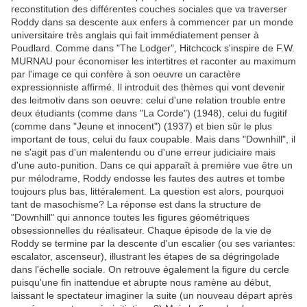
reconstitution des différentes couches sociales que va traverser
Roddy dans sa descente aux enfers à commencer par un monde
universitaire très anglais qui fait immédiatement penser à
Poudlard. Comme dans "The Lodger", Hitchcock s'inspire de F.W.
MURNAU pour économiser les intertitres et raconter au maximum
par l'image ce qui confère à son oeuvre un caractère
expressionniste affirmé. Il introduit des thèmes qui vont devenir
des leitmotiv dans son oeuvre: celui d'une relation trouble entre
deux étudiants (comme dans "La Corde") (1948), celui du fugitif
(comme dans "Jeune et innocent") (1937) et bien sûr le plus
important de tous, celui du faux coupable. Mais dans "Downhill", il
ne s'agit pas d'un malentendu ou d'une erreur judiciaire mais
d'une auto-punition. Dans ce qui apparaît à première vue être un
pur mélodrame, Roddy endosse les fautes des autres et tombe
toujours plus bas, littéralement. La question est alors, pourquoi
tant de masochisme? La réponse est dans la structure de
"Downhill" qui annonce toutes les figures géométriques
obsessionnelles du réalisateur. Chaque épisode de la vie de
Roddy se termine par la descente d'un escalier (ou ses variantes:
escalator, ascenseur), illustrant les étapes de sa dégringolade
dans l'échelle sociale. On retrouve également la figure du cercle
puisqu'une fin inattendue et abrupte nous ramène au début,
laissant le spectateur imaginer la suite (un nouveau départ après