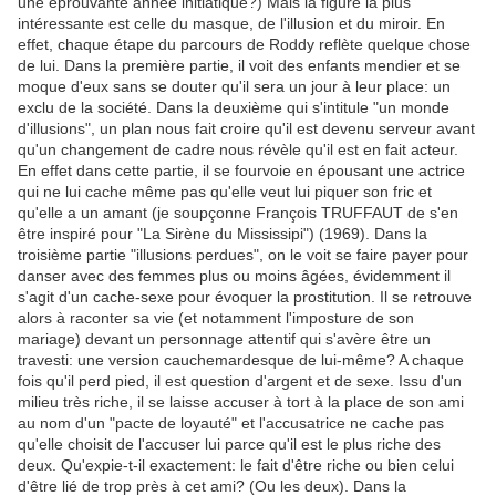
une éprouvante année initiatique?) Mais la figure la plus
intéressante est celle du masque, de l'illusion et du miroir. En
effet, chaque étape du parcours de Roddy reflète quelque chose
de lui. Dans la première partie, il voit des enfants mendier et se
moque d'eux sans se douter qu'il sera un jour à leur place: un
exclu de la société. Dans la deuxième qui s'intitule "un monde
d'illusions", un plan nous fait croire qu'il est devenu serveur avant
qu'un changement de cadre nous révèle qu'il est en fait acteur.
En effet dans cette partie, il se fourvoie en épousant une actrice
qui ne lui cache même pas qu'elle veut lui piquer son fric et
qu'elle a un amant (je soupçonne François TRUFFAUT de s'en
être inspiré pour "La Sirène du Mississipi") (1969). Dans la
troisième partie "illusions perdues", on le voit se faire payer pour
danser avec des femmes plus ou moins âgées, évidemment il
s'agit d'un cache-sexe pour évoquer la prostitution. Il se retrouve
alors à raconter sa vie (et notamment l'imposture de son
mariage) devant un personnage attentif qui s'avère être un
travesti: une version cauchemardesque de lui-même? A chaque
fois qu'il perd pied, il est question d'argent et de sexe. Issu d'un
milieu très riche, il se laisse accuser à tort à la place de son ami
au nom d'un "pacte de loyauté" et l'accusatrice ne cache pas
qu'elle choisit de l'accuser lui parce qu'il est le plus riche des
deux. Qu'expie-t-il exactement: le fait d'être riche ou bien celui
d'être lié de trop près à cet ami? (Ou les deux). Dans la