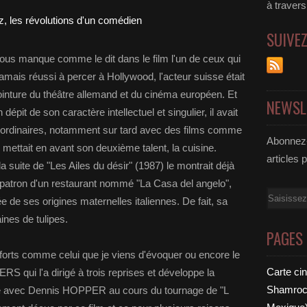
à traver
SUIVE
us manque comme le dit dans le film l'un de ceux qui
 jamais réussi à percer à Hollywood, l'acteur suisse était
inture du théâtre allemand et du cinéma européen. Et
NEWSL
épit de son caractère intellectuel et singulier, il avait
s ordinaires, notamment sur tard avec des films comme
Abonnez-
l mettait en avant son deuxième talent, la cuisine.
articles 
 la suite de "Les Ailes du désir" (1987) le montrait déjà
 patron d'un restaurant nommé "La Casa del angelo",
Email
ée de ses origines maternelles italiennes. De fait, sa
ines de tulipes.
PAGES
orts comme celui que je viens d'évoquer ou encore le
Carte ci
qui l'a dirigé à trois reprises et développe la
Shamrock
tié avec Dennis HOPPER au cours du tournage de "L