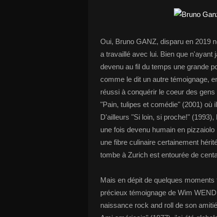
Oui, Bruno GANZ, disparu en 2019 no
a travaillé avec lui. Bien que n'ayant
devenu au fil du temps une grande po
comme le dit un autre témoignage, en d
réussi à conquérir le coeur des gen
"Pain, tulipes et comédie" (2001) où i
D'ailleurs "Si loin, si proche!" (1993),
une fois devenu humain en pizzaiolo
une fibre culinaire certainement hérit
tombe à Zurich est entourée de centa
Mais en dépit de quelques moments f
précieux témoignage de Wim WENDERS 
naissance rock and roll de son ami