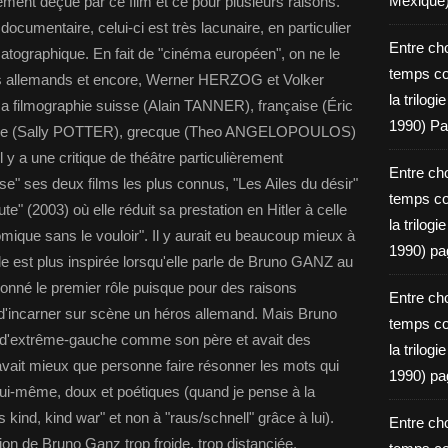
Mexique
lement déçue par ce film et ce pour plusieurs raisons.
documentaire, celui-ci est très lacunaire, en particulier
Entre ch
atographique. En fait de "cinéma européen", on ne le
temps c
lms allemands et encore, Werner HERZOG et Volker
la trilog
filmographie suisse (Alain TANNER), française (Éric
1990) Pa
se (Sally POTTER), grecque (Theo ANGELOPOULOS)
l y a une critique de théâtre particulièrement
Entre ch
e" ses deux films les plus connus, "Les Ailes du désir"
temps c
te" (2003) où elle réduit sa prestation en Hitler à celle
la trilog
ique sans le vouloir". Il y aurait eu beaucoup mieux à
1990) pa
lle est plus inspirée lorsqu'elle parle de Bruno GANZ au
utionné le premier rôle puisque pour des raisons
Entre ch
e d'incarner sur scène un héros allemand. Mais Bruno
temps c
e, d'extrême-gauche comme son père et avait des
la trilog
avait mieux que personne faire résonner les mots qui
1990) pa
i-même, doux et poétiques (quand je pense à la
kind, kind war" et non à "raus/schnell" grâce à lui).
Entre ch
tion de Bruno Ganz trop froide, trop distanciée,