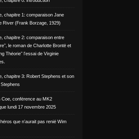
, chapitre 0: introduction
e, chapitre 1: comparaison Jane
e River (Frank Borzage, 1929)
e, chapitre 2: comparaison entre
e", le roman de Charlotte Brontë et
g Théorie" l'essai de Virginie
es.
e, chapitre 3: Robert Stephens et son
y Stephens
 Coe, conférence au MK2
èque lundi 17 novembre 2025
 héros que n'aurait pas renié Wim