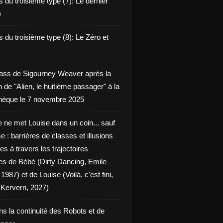
 du troisième type (7): Le dernier
e
 du troisième type (8): Le Zéro et
ass de Sigourney Weaver après la
n de "Alien, le huitième passager" à la
èque le 7 novembre 2025
 ne met Louise dans un coin... sauf
 : barrières de classes et illusions
ues à travers les trajectoires
les de Bébé (Dirty Dancing, Emile
 1987) et de Louise (Voilà, c'est fini,
Kervern, 2027)
ns la continuité des Robots et de