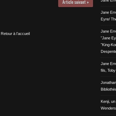
Jane Erre
Article suivant »
Jane Err
Eyre/ Th
Jane Err
Retour à l'accueil
"Jane Eyr
"King-Kon
Despent
Jane Err
fils, Tob
Jonathan
Biblioth
Kenji, un
Wenders