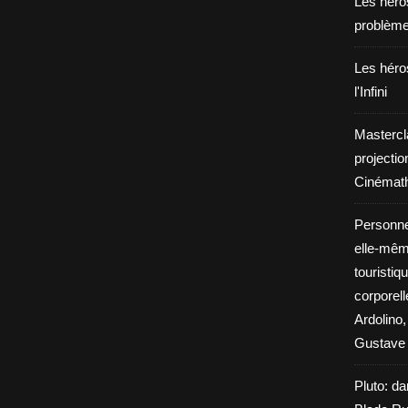
Les héros
problèm
Les héros
l'Infini
Mastercl
projectio
Cinémath
Personne
elle-même
touristiq
corporel
Ardolino,
Gustave 
Pluto: da