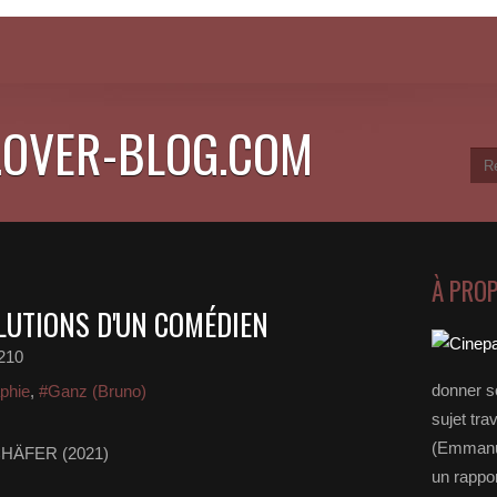
.OVER-BLOG.COM
À PRO
LUTIONS D'UN COMÉDIEN
210
donner s
phie
,
#Ganz (Bruno)
sujet tra
(Emmanue
HÄFER (2021)
un rappo