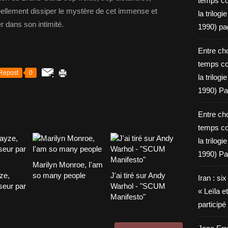
temps c
éellement dissiper le mystère de cet immense et
la trilog
r dans son intimité.
1990) pa
Entre cho
temps c
Repost
0
la trilog
1990) Pa
Entre cho
temps c
la trilog
1990) Pa
Marilyn Monroe, I'am
ze,
so many people
J'ai tiré sur Andy
Iran : si
seur par
Warhol - "SCUM
« Leïla e
Manifesto"
particip