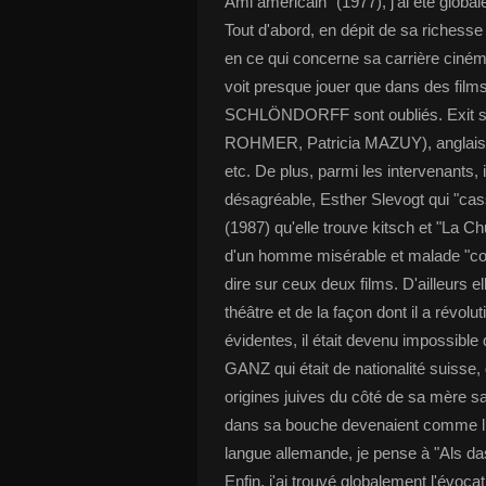
Ami américain" (1977), j'ai été globa
Tout d'abord, en dépit de sa richesse 
en ce qui concerne sa carrière ciném
voit presque jouer que dans des fi
SCHLÖNDORFF sont oubliés. Exit sa 
ROHMER, Patricia MAZUY), anglai
etc. De plus, parmi les intervenants, i
désagréable, Esther Slevogt qui "cass
(1987) qu'elle trouve kitsch et "La Chu
d'un homme misérable et malade "com
dire sur ceux deux films. D'ailleurs e
théâtre et de la façon dont il a révol
évidentes, il était devenu impossibl
GANZ qui était de nationalité suiss
origines juives du côté de sa mère s
dans sa bouche devenaient comme lu
langue allemande, je pense à "Als das 
Enfin, j'ai trouvé globalement l'évoca