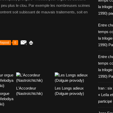
temps c
n peu plus le clou. Par exemple les nombreuses scènes
la trilog
trent soit subissant de mauvais traitements, soit en
1990) pa
Entre cho
temps c
la trilog
Repost
0
1990) Pa
Entre cho
temps c
la trilog
1990) Pa
L'Accordeur
Les Longs adieux
Iran : si
 orgue
(Nastroïchtchik)
(Dolguie provody)
« Leïla e
Melodiya
particip
ki)