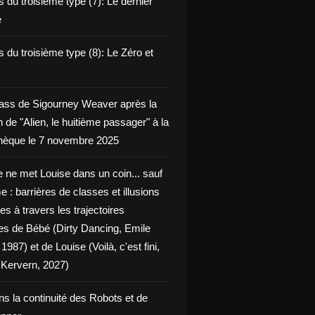
 du troisième type (7): Le dernier
e
 du troisième type (8): Le Zéro et
ass de Sigourney Weaver après la
n de "Alien, le huitième passager" à la
èque le 7 novembre 2025
 ne met Louise dans un coin... sauf
 : barrières de classes et illusions
ues à travers les trajectoires
les de Bébé (Dirty Dancing, Emile
 1987) et de Louise (Voilà, c'est fini,
Kervern, 2027)
ns la continuité des Robots et de