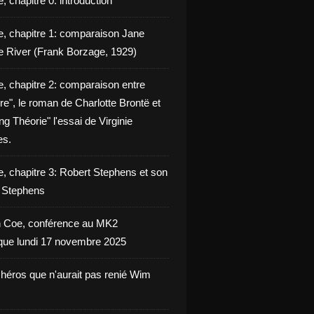
, chapitre 0: introduction
e, chapitre 1: comparaison Jane
e River (Frank Borzage, 1929)
e, chapitre 2: comparaison entre
e", le roman de Charlotte Brontë et
g Théorie" l'essai de Virginie
es.
e, chapitre 3: Robert Stephens et son
y Stephens
 Coe, conférence au MK2
èque lundi 17 novembre 2025
 héros que n'aurait pas renié Wim