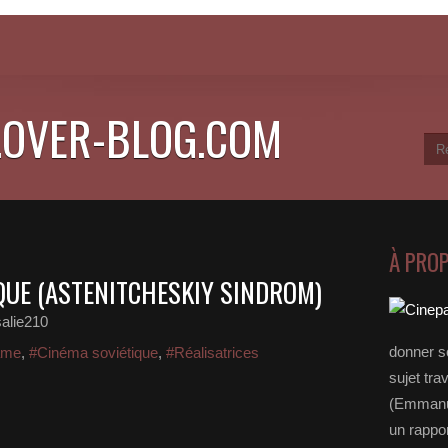
.OVER-BLOG.COM
À PRO
UE (ASTENITCHESKIY SINDROM)
alie210
donner s
ame
,
#Cinéma soviétique
,
#Réalisatrices
sujet tra
(Emmanue
un rappo