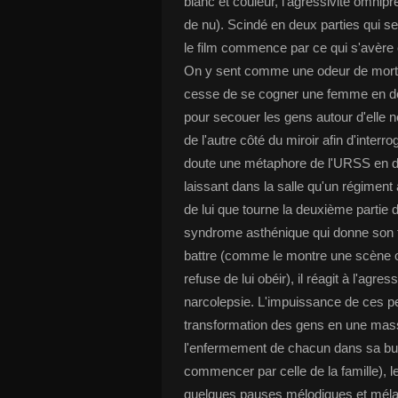
blanc et couleur, l'agressivité omni
de nu). Scindé en deux parties qui se 
le film commence par ce qui s'avère 
On y sent comme une odeur de mort, 
cesse de se cogner une femme en deu
pour secouer les gens autour d'elle 
de l'autre côté du miroir afin d'interr
doute une métaphore de l'URSS en déc
laissant dans la salle qu'un régimen
de lui que tourne la deuxième partie du
syndrome asthénique qui donne son ti
battre (comme le montre une scène où 
refuse de lui obéir), il réagit à l'agre
narcolepsie. L'impuissance de ces p
transformation des gens en une mass
l'enfermement de chacun dans sa bulle
commencer par celle de la famille), 
quelques pauses mélodiques et mélan