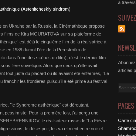
à traver
SUIVE
e en Ukraine par la Russie, la Cinémathèque propose
 des films de Kira MOURATOVA sur sa plateforme de
nique" est déjà le cinquième film de la réalisatrice à
NEWSL
isé en 1989 durant l'ère de la Perestroïka de
o dans l'une des scènes du film), c'est le dernier film
Abonnez-
sous l'ère soviétique. Alors que ceux qu'elle avait
articles 
ent tout juste du placard où ils avaient été enfermés, "Le
franchir les frontières puisqu'il a été primé au festival
Email
PAGES
trice, "le Syndrome asthénique" est déroutant,
 pessimiste. Pour la première fois, j'ai perçu une
Carte ci
ill SEREBRENNIKOV, le réalisateur russe de "La Fièvre
Shamrock
 digressions, le désespoir, les va et vient entre noir et