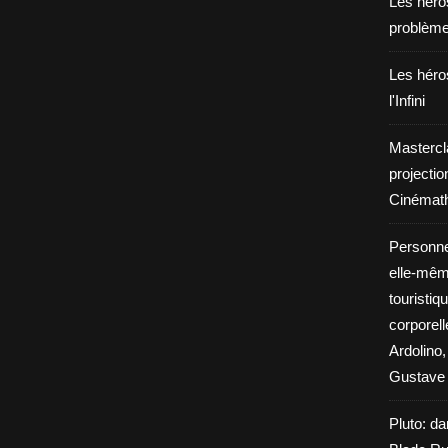
Les héros
problèm
Les héros
l'Infini
Mastercl
projectio
Cinémath
Personne
elle-même
touristiq
corporel
Ardolino,
Gustave 
Pluto: da