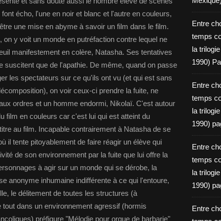
Mexique
présente et sans doute aussi le nombre élevé de scènes
font écho, l'une en noir et blanc et l'autre en couleurs,
Entre ch
être une mise en abyme à savoir un film dans le film.
temps c
on y voit un monde en putréfaction contre lequel ne
la trilog
il manifestement en colère, Natasha. Ses tentatives
1990) Pa
ne suscitent que de l'apathie. De même, quand on passe
oger les spectateurs sur ce qu'ils ont vu (et qui est sans
Entre ch
omposition), on voir ceux-ci prendre la fuite, ne
temps c
t aux ordres et un homme endormi, Nikolaï. C'est autour
la trilog
 film en couleurs car c'est lui qui est atteint du
1990) pa
tre au film. Incapable contrairement à Natasha de se
il tente pitoyablement de faire réagir un élève qui
Entre ch
ssivité de son environnement par la fuite que lui offre la
temps c
ersonnages à agir sur un monde qui se dérobe, la
la trilog
e anonyme inhumaine indifférente à ce qui l'entoure,
1990) pa
, le délitement de toutes les structures (à
le tout dans un environnement agressif (hormis
Entre ch
coliques) préfigure "Mélodie pour orgue de barbarie"