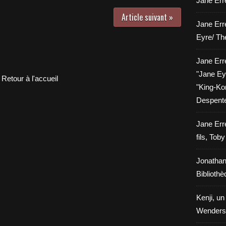
Jane Erre
Article suivant »
Jane Err
Eyre/ Th
Jane Err
"Jane Eyr
Retour à l'accueil
"King-Kon
Despent
Jane Err
fils, Tob
Jonathan
Biblioth
Kenji, un
Wenders