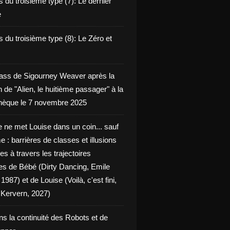
 du troisième type (7): Le dernier
e
 du troisième type (8): Le Zéro et
ass de Sigourney Weaver après la
n de "Alien, le huitième passager" à la
èque le 7 novembre 2025
 ne met Louise dans un coin... sauf
 : barrières de classes et illusions
ues à travers les trajectoires
les de Bébé (Dirty Dancing, Emile
 1987) et de Louise (Voilà, c'est fini,
Kervern, 2027)
ns la continuité des Robots et de