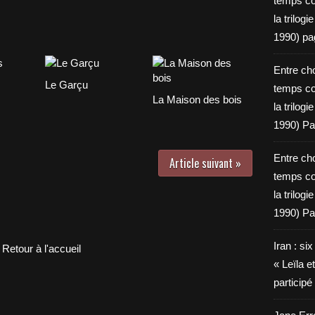
temps c
la trilog
1990) pa
Entre cho
Le Garçu
temps c
La Maison des bois
la trilog
1990) Pa
Entre cho
Article suivant »
temps c
la trilog
1990) Pa
Iran : si
Retour à l'accueil
« Leïla e
particip