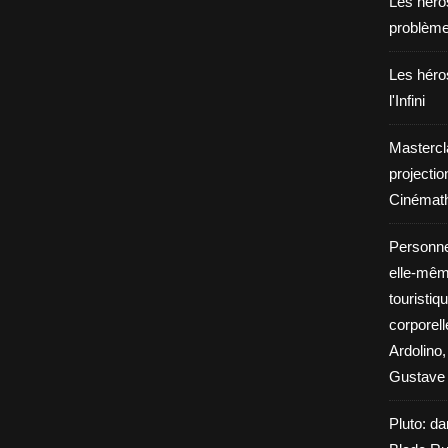
Les héros
problèm
Les héros
l'Infini
Mastercl
projectio
Cinémath
Personne
elle-même
touristiq
corporel
Ardolino,
Gustave 
Pluto: da