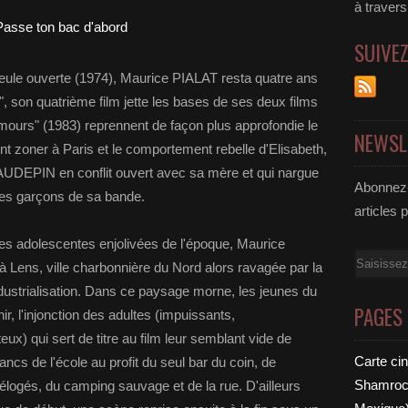
à traver
SUIVE
ule ouverte (1974), Maurice PIALAT resta quatre ans
, son quatrième film jette les bases de ses deux films
amours" (1983) reprennent de façon plus approfondie le
NEWSL
 zoner à Paris et le comportement rebelle d'Elisabeth,
UDEPIN en conflit ouvert avec sa mère et qui nargue
Abonnez-
 les garçons de sa bande.
articles 
ues adolescentes enjolivées de l'époque, Maurice
Email
 à Lens, ville charbonnière du Nord alors ravagée par la
ndustrialisation. Dans ce paysage morne, les jeunes du
PAGES
ir, l'injonction des adultes (impuissants,
) qui sert de titre au film leur semblant vide de
Carte ci
ncs de l'école au profit du seul bar du coin, de
Shamrock
délogés, du camping sauvage et de la rue. D'ailleurs