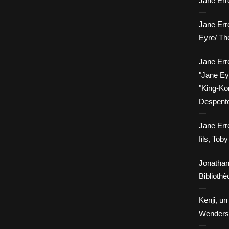
Jane Erre
Jane Err
Eyre/ Th
Jane Err
"Jane Eyr
"King-Kon
Despent
Jane Err
fils, Tob
Jonathan
Biblioth
Kenji, un
Wenders