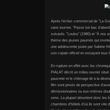
Après l'échec commercial de "La Gue
sans tourner. "Passe ton bac d'abord"
suivants. "Loulou" (1980) et "À nos 
thème des jeunes paumés qui montent
une adolescente jouée par Sabine HA
son copain officiel en essayant tous
En rupture en effet avec les chroniq
PIALAT décrit un milieu ouvrier situé
pauvreté et le chômage lié à la dési
film sont privés de perspective d'aven
démissionnaires ou eux-mêmes douteux
sens. La plupart désertent donc les ba
chambres d'hôtels d'où ils sont vite 