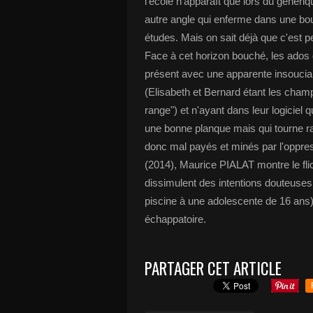
l'école n'apparaît que lors du généri
autre angle qui enferme dans une bouc
études. Mais on sait déjà que c'est pe
Face à cet horizon bouché, les ados du
présent avec une apparente insoucia
(Elisabeth et Bernard étant les cham
range") et n'ayant dans leur logicie
une bonne planque mais qui tourne rap
donc mal payés et minés par l'oppres
(2014), Maurice PIALAT montre le fli
dissimulent des intentions douteuses
piscine à une adolescente de 16 ans)
échappatoire.
PARTAGER CET ARTICLE