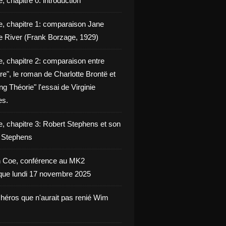
, chapitre 0: introduction
e, chapitre 1: comparaison Jane
e River (Frank Borzage, 1929)
e, chapitre 2: comparaison entre
e", le roman de Charlotte Brontë et
g Théorie" l'essai de Virginie
es.
e, chapitre 3: Robert Stephens et son
y Stephens
 Coe, conférence au MK2
èque lundi 17 novembre 2025
 héros que n'aurait pas renié Wim