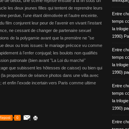
Mexique
que de début, une scène reprise ensuite à la fin sous un
le les deux jeunes filles qui tentent de reprendre leurs
Entre ch
ine perdue, l'une étant démotivée et l'autre enceinte.
temps c
 film conjurent leur peur de l'avenir en vivant l'instant
la trilog
nce, ne cessant de changer de partenaire sexuel
1990) Pa
pions de la polygamie avant que la première ne "se
l que deux ou trois issues: le mariage précoce vu comme
Entre ch
idement à l'enfer conjugal; les boulots non qualifiés
temps c
sion patronale (bien avant "La Loi du marché"
la trilog
cage que subissent les hôtesses de caisse) ou bien qui
1990) pa
 (la proposition de séance photos dans une villa avec
; et enfin l'exode incertain vers Paris comme ultime
Entre ch
temps c
la trilog
1990) pa
Repost
0
Entre ch