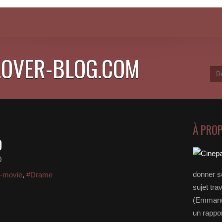
.OVER-BLOG.COM
À PRO
D
0
donner s
-movie
,
#Drame
sujet tra
(Emmanue
un rappo