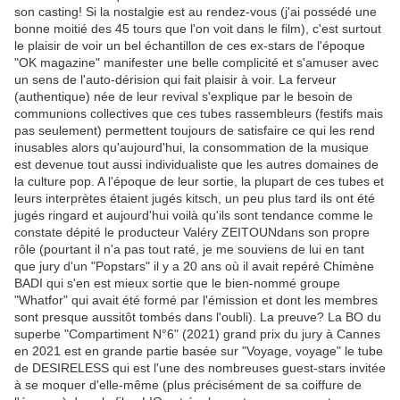
son casting! Si la nostalgie est au rendez-vous (j'ai possédé une
bonne moitié des 45 tours que l'on voit dans le film), c'est surtout
le plaisir de voir un bel échantillon de ces ex-stars de l'époque
"OK magazine" manifester une belle complicité et s'amuser avec
un sens de l'auto-dérision qui fait plaisir à voir. La ferveur
(authentique) née de leur revival s'explique par le besoin de
communions collectives que ces tubes rassembleurs (festifs mais
pas seulement) permettent toujours de satisfaire ce qui les rend
inusables alors qu'aujourd'hui, la consommation de la musique
est devenue tout aussi individualiste que les autres domaines de
la culture pop. A l'époque de leur sortie, la plupart de ces tubes et
leurs interprètes étaient jugés kitsch, un peu plus tard ils ont été
jugés ringard et aujourd'hui voilà qu'ils sont tendance comme le
constate dépité le producteur Valéry ZEITOUNdans son propre
rôle (pourtant il n'a pas tout raté, je me souviens de lui en tant
que jury d'un "Popstars" il y a 20 ans où il avait repéré Chimène
BADI qui s'en est mieux sortie que le bien-nommé groupe
"Whatfor" qui avait été formé par l'émission et dont les membres
sont presque aussitôt tombés dans l'oubli). La preuve? La BO du
superbe "Compartiment N°6" (2021) grand prix du jury à Cannes
en 2021 est en grande partie basée sur "Voyage, voyage" le tube
de DESIRELESS qui est l'une des nombreuses guest-stars invitée
à se moquer d'elle-même (plus précisément de sa coiffure de