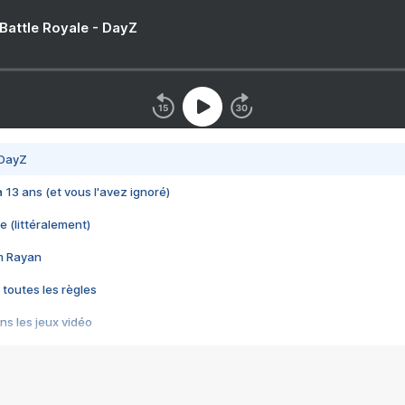
 Battle Royale - DayZ
 DayZ
 a 13 ans (et vous l'avez ignoré)
e (littéralement)
im Rayan
 toutes les règles
s les jeux vidéo
us choquant de Rockstar ? - Le scandale BULLY
e plus moche de Steam