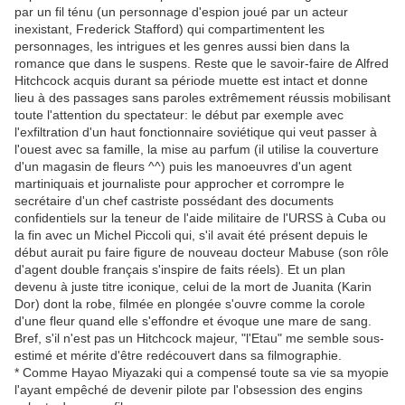
par un fil ténu (un personnage d'espion joué par un acteur
inexistant, Frederick Stafford) qui compartimentent les
personnages, les intrigues et les genres aussi bien dans la
romance que dans le suspens. Reste que le savoir-faire de Alfred
Hitchcock acquis durant sa période muette est intact et donne
lieu à des passages sans paroles extrêmement réussis mobilisant
toute l'attention du spectateur: le début par exemple avec
l'exfiltration d'un haut fonctionnaire soviétique qui veut passer à
l'ouest avec sa famille, la mise au parfum (il utilise la couverture
d'un magasin de fleurs ^^) puis les manoeuvres d'un agent
martiniquais et journaliste pour approcher et corrompre le
secrétaire d'un chef castriste possédant des documents
confidentiels sur la teneur de l'aide militaire de l'URSS à Cuba ou
la fin avec un Michel Piccoli qui, s'il avait été présent depuis le
début aurait pu faire figure de nouveau docteur Mabuse (son rôle
d'agent double français s'inspire de faits réels). Et un plan
devenu à juste titre iconique, celui de la mort de Juanita (Karin
Dor) dont la robe, filmée en plongée s'ouvre comme la corole
d'une fleur quand elle s'effondre et évoque une mare de sang.
Bref, s'il n'est pas un Hitchcock majeur, "l'Etau" me semble sous-
estimé et mérite d'être redécouvert dans sa filmographie.
* Comme Hayao Miyazaki qui a compensé toute sa vie sa myopie
l'ayant empêché de devenir pilote par l'obsession des engins