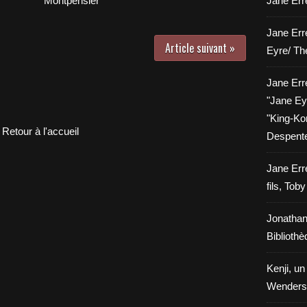
Montpensier
Jane Erre
Jane Err
Article suivant »
Eyre/ Th
Jane Err
"Jane Eyr
"King-Kon
Retour à l'accueil
Despent
Jane Err
fils, Tob
Jonathan
Biblioth
Kenji, un
Wenders