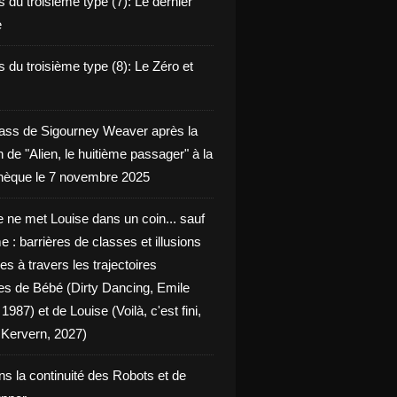
 du troisième type (7): Le dernier
e
 du troisième type (8): Le Zéro et
ass de Sigourney Weaver après la
n de "Alien, le huitième passager" à la
èque le 7 novembre 2025
 ne met Louise dans un coin... sauf
 : barrières de classes et illusions
ues à travers les trajectoires
les de Bébé (Dirty Dancing, Emile
 1987) et de Louise (Voilà, c'est fini,
Kervern, 2027)
ns la continuité des Robots et de