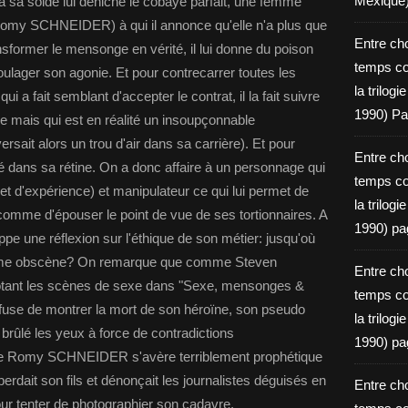
Mexique
 sa solde lui déniche le cobaye parfait, une femme
(Romy SCHNEIDER) à qui il annonce qu'elle n'a plus que
Entre ch
sformer le mensonge en vérité, il lui donne du poison
temps c
ager son agonie. Et pour contrecarrer toutes les
la trilog
ui a fait semblant d'accepter le contrat, il la fait suivre
1990) Pa
 mais qui est en réalité un insoupçonnable
ait alors un trou d'air dans sa carrière). Et pour
Entre ch
ffé dans sa rétine. On a donc affaire à un personnage qui
temps c
jet d'expérience) et manipulateur ce qui lui permet de
la trilog
comme d'épouser le point de vue de ses tortionnaires. A
1990) pa
ppe une réflexion sur l'éthique de son métier: jusqu'où
isme obscène? On remarque que comme Steven
Entre ch
ant les scènes de sexe dans "Sexe, mensonges &
temps c
efuse de montrer la mort de son héroïne, son pseudo
la trilog
brûlé les yeux à force de contradictions
1990) pa
 de Romy SCHNEIDER s'avère terriblement prophétique
erdait son fils et dénonçait les journalistes déguisés en
Entre ch
pour tenter de photographier son cadavre.