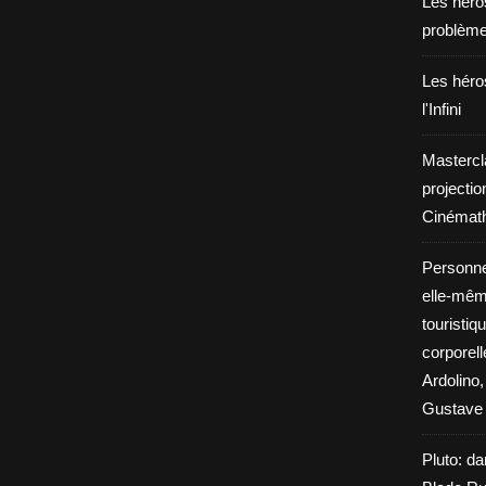
Les héros
problèm
Les héros
l'Infini
Mastercl
projectio
Cinémath
Personne
elle-même
touristiq
corporel
Ardolino,
Gustave 
Pluto: da