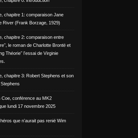
, chapitre 0: introduction
e, chapitre 1: comparaison Jane
e River (Frank Borzage, 1929)
e, chapitre 2: comparaison entre
e", le roman de Charlotte Brontë et
g Théorie" l'essai de Virginie
es.
e, chapitre 3: Robert Stephens et son
y Stephens
 Coe, conférence au MK2
èque lundi 17 novembre 2025
 héros que n'aurait pas renié Wim