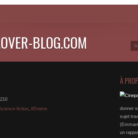
.OVER-BLOG.COM
À PRO
e210
donner s
Science-fiction
,
#Drame
sujet tra
(Emmanue
un rappo