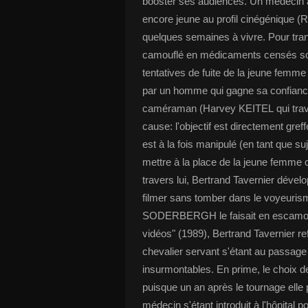
booster ses audiences. Un médecin à
encore jeune au profil cinégénique 
quelques semaines à vivre. Pour tran
camouflé en médicaments censés soul
tentatives de fuite de la jeune femme q
par un homme qui gagne sa confiance
caméraman (Harvey KEITEL qui travers
cause: l'objectif est directement gre
est à la fois manipulé (en tant que su
mettre à la place de la jeune femme 
travers lui, Bertrand Tavernier dévelo
filmer sans tomber dans le voyeur
SODERBERGH le faisait en escamot
vidéos" (1989), Bertrand Tavernier r
chevalier servant s'étant au passage 
insurmontables. En prime, le choix
puisque un an après le tournage elle p
médecin s'étant introduit à l'hôpital 