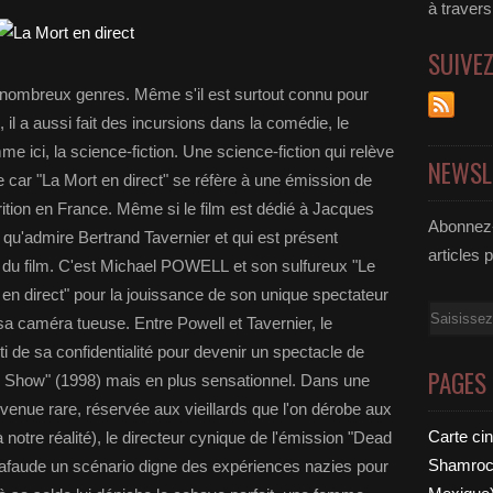
à traver
SUIVE
ombreux genres. Même s'il est surtout connu pour
il a aussi fait des incursions dans la comédie, le
e ici, la science-fiction. Une science-fiction qui relève
NEWSL
re car "La Mort en direct" se réfère à une émission de
arition en France. Même si le film est dédié à Jacques
Abonnez-
u'admire Bertrand Tavernier et qui est présent
articles 
ng du film. C'est Michael POWELL et son sulfureux "Le
e en direct" pour la jouissance de son unique spectateur
Email
e sa caméra tueuse. Entre Powell et Tavernier, le
ti de sa confidentialité pour devenir un spectacle de
PAGES
 Show" (1998) mais en plus sensationnel. Dans une
venue rare, réservée aux vieillards que l'on dérobe aux
Carte ci
notre réalité), le directeur cynique de l'émission "Dead
Shamrock
aude un scénario digne des expériences nazies pour