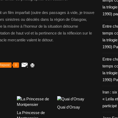
temps c
la trilog
t un film imparfait (outre des passages à vide, je trouve
1990) pa
écors sinistres ou désolés dans la région de Glasgow,
e la misère à l'horreur de la situation détourne
Entre cho
rétation de haut vol et la pertinence de la réflexion sur le
temps c
cle mercantile valent le détour.
la trilog
1990) Pa
Entre cho
Repost
0
temps c
la trilog
1990) Pa
Iran : si
« Leïla e
particip
Quai d'Orsay
La Princesse de