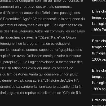
Mexique
 amusant de comparer son film au "Blow up" consacré
videmment on y retrouve des extraits communs,
Entre ch
 différemment autour du célébrissime passage des
temps c
é Potemkine". Agnès Varda reconstitue la séquence du
la trilog
spectateurs anonymes alors que Luc Lagier passe en
1990) Pa
s des films ultérieurs. Autre lien commun, les escaliers
de la déchéance avec le "Citizen Kane" de Orson
Entre ch
 témoignent de la programmation éclectique et
temps c
core les escaliers comme support chorégraphique des
la trilog
plutôt en avant l'utilisation comique voire burlesque
1990) pa
 du parapluie"), Luc Lagier développe la thématique des
n l'utilisation des escaliers dans les scènes de
Entre ch
 du film de Agnès Varda qui conserve un ton plutôt
temps c
dernier extrait, consacré à "L'Histoire de Adèle H":
la trilog
mament de sa carrière fait une courte apparition à la fin
1990) pa
hel Legrand (et reprise partiellement de "Cléo de 5 à
Entre ch