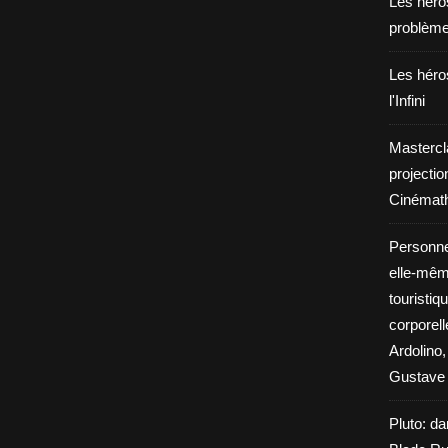
Les héros
problèm
Les héros
l'Infini
Mastercl
projectio
Cinémath
Personne
elle-même
touristiq
corporel
Ardolino,
Gustave 
Pluto: da