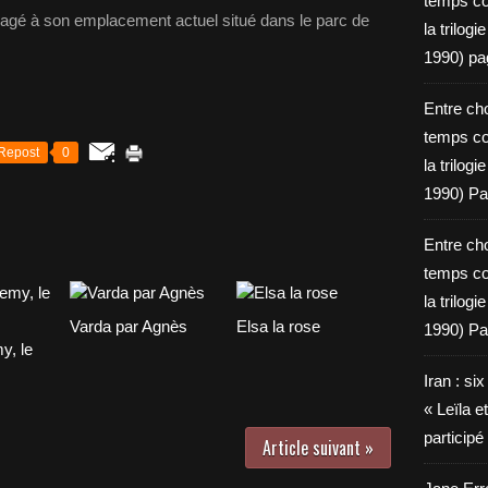
temps c
nagé à son emplacement actuel situé dans le parc de
la trilog
1990) pa
Entre cho
temps c
Repost
0
la trilog
1990) Pa
Entre cho
temps c
la trilog
Varda par Agnès
Elsa la rose
1990) Pa
, le
Iran : si
« Leïla e
particip
Article suivant »