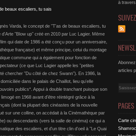
à traver
SUIVE
nès Varda, le concept de "T'as de beaux escaliers, tu
ne d'Arte "Blow up" créé en 2010 par Luc Lagier. Même
le film qui date de 1986 a été conçu pour un anniversaire,
NEWSL
athèque française) et même principe, celui du montage
matique commune qui a également pour fonction de
Abonnez-
pectateur (ce que Luc Lagier appelle les "petites
articles 
été chercher "Du côté de chez Swann"). En 1986, la
miciliée dans le palais de Chaillot, lieu qu'elle
Email
pouvoirs publics*. Appui à double tranchant puisque son
é limogé en 1968 avant d'être réintégré grâce à la
PAGES
çais (dont la plupart des cinéastes de la nouvelle
itué sur une colline, on accédait à la Cinémathèque par
Carte ci
e) ou descendants (vers la salle de cinéma) ce qui a
Shamrock
tique des escaliers, et d'un titre clin d'oeil à "Le Quai