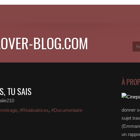
.OVER-BLOG.COM
À PRO
S, TU SAIS
alie210
donner s
-métrage
,
#Réalisatrices
,
#Documentaire
sujet tra
(Emmanue
un rappo