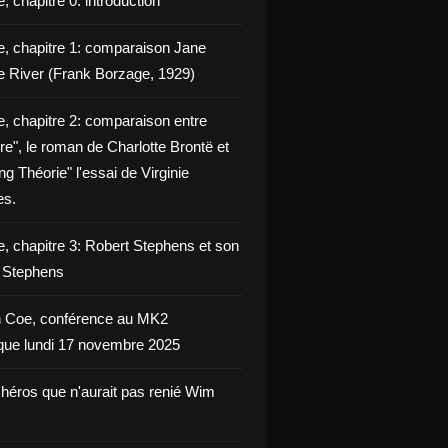
, chapitre 0: introduction
e, chapitre 1: comparaison Jane
e River (Frank Borzage, 1929)
e, chapitre 2: comparaison entre
e", le roman de Charlotte Brontë et
g Théorie" l'essai de Virginie
es.
e, chapitre 3: Robert Stephens et son
y Stephens
 Coe, conférence au MK2
èque lundi 17 novembre 2025
 héros que n'aurait pas renié Wim