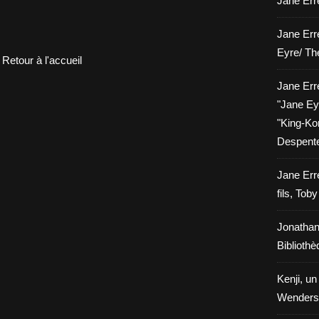
Jane Erre
Jane Err
Eyre/ Th
Retour à l'accueil
Jane Err
"Jane Eyr
"King-Kon
Despent
Jane Err
fils, Tob
Jonathan
Biblioth
Kenji, un
Wenders