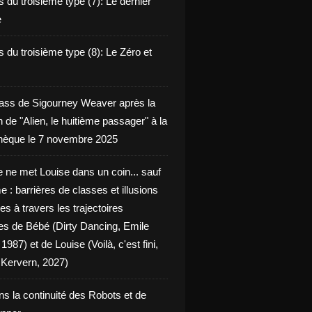
 du troisième type (7): Le dernier
e
 du troisième type (8): Le Zéro et
ass de Sigourney Weaver après la
n de "Alien, le huitième passager" à la
èque le 7 novembre 2025
 ne met Louise dans un coin... sauf
 : barrières de classes et illusions
ues à travers les trajectoires
les de Bébé (Dirty Dancing, Emile
 1987) et de Louise (Voilà, c'est fini,
Kervern, 2027)
ns la continuité des Robots et de