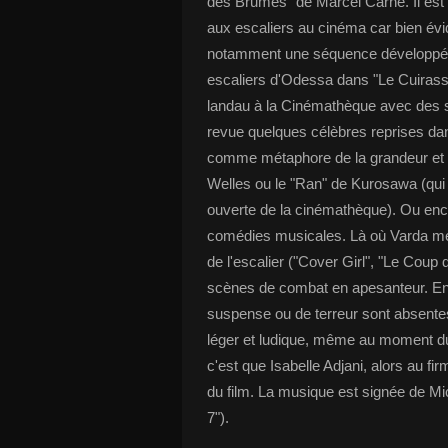
des Brumes" de Marcel Carné. Il est
aux escaliers au cinéma car bien é
notamment une séquence développée
escaliers d'Odessa dans "Le Cuirass
landau à la Cinémathèque avec des 
revue quelques célèbres reprises dan
comme métaphore de la grandeur et 
Welles ou le "Ran" de Kurosawa (qui
ouverte de la cinémathèque). Ou en
comédies musicales. Là où Varda met 
de l'escalier ("Cover Girl", "Le Coup
scènes de combat en apesanteur. Enfi
suspense ou de terreur sont absentes
léger et ludique, même au moment du 
c'est que Isabelle Adjani, alors au fir
du film. La musique est signée de Mic
7").