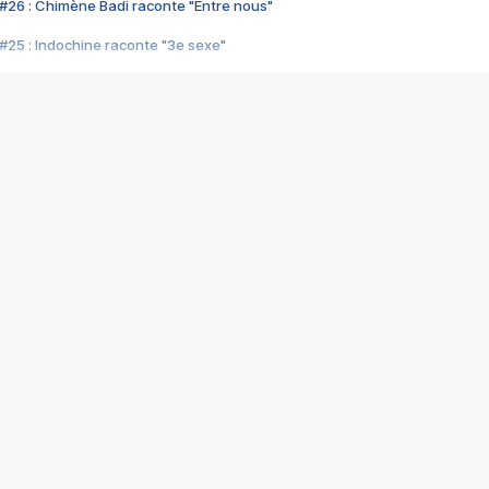
#26 : Chimène Badi raconte "Entre nous"
#25 : Indochine raconte "3e sexe"
#24 : Zaho raconte "C'est chelou"
#23 : Patrick Bruel raconte "Au café des délices"
#22 : Kyo raconte "Le chemin"
#21 : Nolwenn Leroy raconte "Cassé"
#20 : Patrick Hernandez raconte "Born to be alive"
#19 : Lorie raconte "Près de moi"
#18 : Michael Jones raconte "A nos actes manqués" (avec Jean-Jacque
#17 : Khaled raconte "Aïcha"
#16 : Corneille raconte "Parce qu'on vient de loin"
#15 : Indochine raconte "L'aventurier"
14 : Lorie raconte "Sur un air latino"