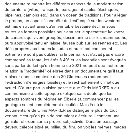
documentaire montre les différents aspects de la modernisation
du territoire (villes, transports, barrages et câbles électriques,
pipelines, camions etc.) dans un océan de traditions. Pour alléger
le propos, un aspect "conquête de l'est" copié sur les westerns
est mis en avant ainsi qu'un véritable bestiaire décliné sous
toutes les formes possibles pour amuser le spectateur: kolkhoze
de canards qui vivent groupés, dessin animé sur les mammouths,
ours apprivoisé tenu en laisse, fausse pub sur les rennes etc. Les
défis propres aux hautes latitudes et au climat continental
extrême ne sont pas oubliés: si le permafrost n'avait pas encore
commencé sa fonte, les étés à 40° et les incendies sont évoqués
sans parler du fait qu'un homme de 2021 ne peut que mettre en
relation la "modernité" célébrée dans un documentaire qu'il faut
replacer dans le contexte des 30 Glorieuses (notamment
l'extraction d'énergies fossiles) et le réchauffement climatique
actuel. D'autre part la vision positive que Chris MARKER a du
communisme à cette époque explique sans doute que les
aspects sombres du régime en Sibérie (à commencer par les
goulags) soient complètement occultés. Mais là où le
documentaire de Chris MARKER se distingue le plus du tout
venant, c'est qu'en plus de son talent d'écriture il contient une
géniale réflexion sur sa propre subjectivité. Dans un passage
devenu célèbre situé au milieu du film, on voit les mêmes images