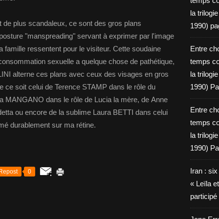
temps c
la trilog
t de plus scandaleux, ce sont des gros plans
1990) pa
osture "manspreading" servant à exprimer par l'image
 famille ressentent pour le visiteur. Cette soudaine
Entre cho
consommation sexuelle a quelque chose de pathétique,
temps c
LINI alterne ces plans avec ceux des visages en gros
la trilog
 ce soit celui de Terence STAMP dans le rôle du
1990) Pa
ana MANGANO dans le rôle de Lucia la mère, de Anne
Entre cho
etta ou encore de la sublime Laura BETTI dans celui
temps c
imé durablement sur ma rétine.
la trilog
1990) Pa
Iran : si
Repost
0
« Leïla e
particip