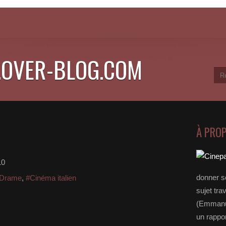
.OVER-BLOG.COM
À PRO
10
donner s
Drame
,
#Cinéma italien
sujet tra
(Emmanue
un rappo