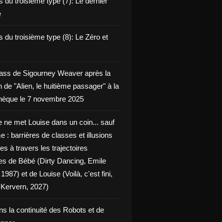
 du troisième type (7): Le dernier
e
 du troisième type (8): Le Zéro et
ass de Sigourney Weaver après la
n de "Alien, le huitième passager" à la
èque le 7 novembre 2025
 ne met Louise dans un coin... sauf
 : barrières de classes et illusions
ues à travers les trajectoires
les de Bébé (Dirty Dancing, Emile
 1987) et de Louise (Voilà, c'est fini,
Kervern, 2027)
ns la continuité des Robots et de