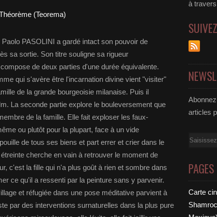
à traver
SUIVE
r Paolo PASOLINI a gardé intact son pouvoir de
s sa sortie. Son titre souligne sa rigueur
 compose de deux parties d'une durée équivalente.
NEWSL
e qui s'avère être l'incarnation divine vient "visiter"
mille de la grande bourgeoisie milanaise. Puis il
Abonnez-
ilm. La seconde partie explore le bouleversement que
articles 
embre de la famille. Elle fait exploser les faux-
ême ou plutôt pour la plupart, face à un vide
Email
ouille de tous ses biens et part errer et crier dans le
en étreinte cherche en vain à retrouver le moment de
PAGES
ur, c'est la fille qui n'a plus goût à rien et sombre dans
imer ce qu'il a ressenti par la peinture sans y parvenir.
Carte ci
llage et réfugiée dans une pose méditative parvient à
Shamrock
ste par des interventions surnaturelles dans la plus pure