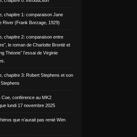
, chapitre 0: introduction
e, chapitre 1: comparaison Jane
e River (Frank Borzage, 1929)
e, chapitre 2: comparaison entre
e", le roman de Charlotte Brontë et
g Théorie" l'essai de Virginie
es.
e, chapitre 3: Robert Stephens et son
y Stephens
 Coe, conférence au MK2
èque lundi 17 novembre 2025
 héros que n'aurait pas renié Wim