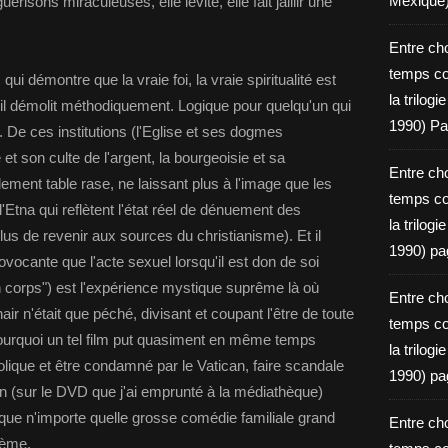
Mexique
érisons miraculeuses, elle lévite, elle fait jaillir une
Entre ch
temps c
ui démontre que la vraie foi, la vraie spiritualité est
la trilog
u'il démolit méthodiquement. Logique pour quelqu'un qui
1990) Pa
 De ces institutions (l'Eglise et ses dogmes
et son culte de l'argent, la bourgeoisie et sa
Entre ch
ralement table rase, ne laissant plus à l'image que les
temps c
Etna qui reflètent l'état réel de dénuement des
la trilog
us de revenir aux sources du christianisme). Et il
1990) pa
ocante que l'acte sexuel lorsqu'il est don de soi
n corps") est l'expérience mystique suprême là où
Entre ch
air n'était que péché, divisant et coupant l'être de toute
temps c
pourquoi un tel film put quasiment en même temps
la trilog
holique et être condamné par le Vatican, faire scandale
1990) pa
on (sur le DVD que j'ai emprunté à la médiathèque)
 que n'importe quelle grosse comédie familiale grand
Entre ch
rème.