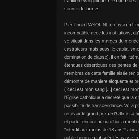
tradition évangélique: elle opère des gu
source de larmes.
Pier Paolo PASOLINI a réussi un film q
incompatible avec les institutions, q
se situait dans les marges du monde.
castrateurs mais aussi le capitalisme 
domination de classe), il en fait litté
étendues désertiques des pentes de l'
membres de cette famille aisée (en pl
démontre de manière éloquente et prov
("ceci est mon sang [...] ceci est mo
l'Eglise catholique a décrété que la ch
possibilité de transcendance. Voilà 
recevoir le grand prix de l'Office cat
et porter encore aujourd'hui la menti
"interdit aux moins de 18 ans"* alors
public bourrée d'obscénités passe c