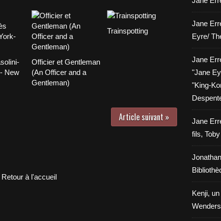
Jane Erre
Jane Err
Trainspotting
Eyre/ Th
Jane Err
solini-
Officier et Gentleman
 - New
(An Officer and a
"Jane Eyr
Gentleman)
"King-Kon
Despent
Article suivant »
Jane Err
fils, Tob
Jonathan
Biblioth
Retour à l'accueil
Kenji, un
Wenders