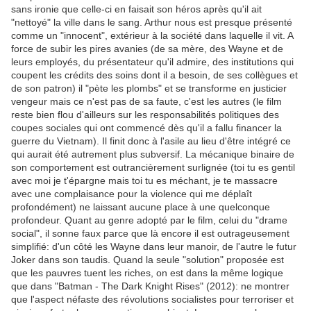
sans ironie que celle-ci en faisait son héros après qu'il ait
"nettoyé" la ville dans le sang. Arthur nous est presque présenté
comme un "innocent", extérieur à la société dans laquelle il vit. A
force de subir les pires avanies (de sa mère, des Wayne et de
leurs employés, du présentateur qu'il admire, des institutions qui
coupent les crédits des soins dont il a besoin, de ses collègues et
de son patron) il "pète les plombs" et se transforme en justicier
vengeur mais ce n'est pas de sa faute, c'est les autres (le film
reste bien flou d'ailleurs sur les responsabilités politiques des
coupes sociales qui ont commencé dès qu'il a fallu financer la
guerre du Vietnam). Il finit donc à l'asile au lieu d'être intégré ce
qui aurait été autrement plus subversif. La mécanique binaire de
son comportement est outrancièrement surlignée (toi tu es gentil
avec moi je t'épargne mais toi tu es méchant, je te massacre
avec une complaisance pour la violence qui me déplaît
profondément) ne laissant aucune place à une quelconque
profondeur. Quant au genre adopté par le film, celui du "drame
social", il sonne faux parce que là encore il est outrageusement
simplifié: d'un côté les Wayne dans leur manoir, de l'autre le futur
Joker dans son taudis. Quand la seule "solution" proposée est
que les pauvres tuent les riches, on est dans la même logique
que dans "Batman - The Dark Knight Rises" (2012): ne montrer
que l'aspect néfaste des révolutions socialistes pour terroriser et