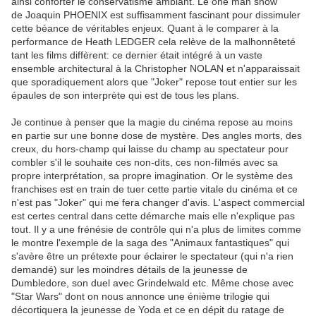
ainsi conforter le conservatisme ambiant. Le one man show
de Joaquin PHOENIX est suffisamment fascinant pour dissimuler
cette béance de véritables enjeux. Quant à le comparer à la
performance de Heath LEDGER cela relève de la malhonnêteté
tant les films diffèrent: ce dernier était intégré à un vaste
ensemble architectural à la Christopher NOLAN et n'apparaissait
que sporadiquement alors que "Joker" repose tout entier sur les
épaules de son interprète qui est de tous les plans.
Je continue à penser que la magie du cinéma repose au moins
en partie sur une bonne dose de mystère. Des angles morts, des
creux, du hors-champ qui laisse du champ au spectateur pour
combler s'il le souhaite ces non-dits, ces non-filmés avec sa
propre interprétation, sa propre imagination. Or le système des
franchises est en train de tuer cette partie vitale du cinéma et ce
n'est pas "Joker" qui me fera changer d'avis. L'aspect commercial
est certes central dans cette démarche mais elle n'explique pas
tout. Il y a une frénésie de contrôle qui n'a plus de limites comme
le montre l'exemple de la saga des "Animaux fantastiques" qui
s'avère être un prétexte pour éclairer le spectateur (qui n'a rien
demandé) sur les moindres détails de la jeunesse de
Dumbledore, son duel avec Grindelwald etc. Même chose avec
"Star Wars" dont on nous annonce une énième trilogie qui
décortiquera la jeunesse de Yoda et ce en dépit du ratage de