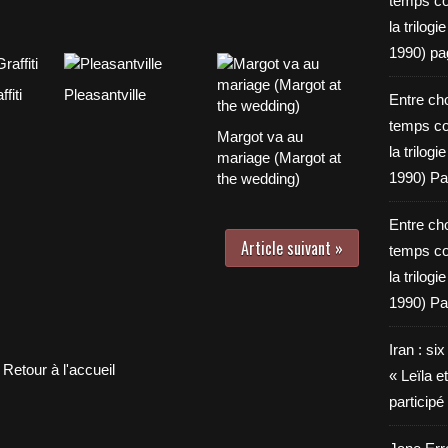
temps c
la trilog
1990) pa
fiti
Pleasantville
Entre cho
temps c
Margot va au
la trilog
mariage (Margot at
1990) Pa
the wedding)
Entre cho
Article suivant »
temps c
la trilog
1990) Pa
Iran : si
Retour à l'accueil
« Leïla e
particip