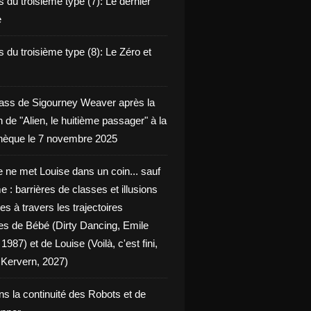
 du troisième type (7): Le dernier
e
 du troisième type (8): Le Zéro et
ass de Sigourney Weaver après la
n de "Alien, le huitième passager" à la
èque le 7 novembre 2025
 ne met Louise dans un coin... sauf
 : barrières de classes et illusions
ues à travers les trajectoires
les de Bébé (Dirty Dancing, Emile
 1987) et de Louise (Voilà, c'est fini,
Kervern, 2027)
ns la continuité des Robots et de