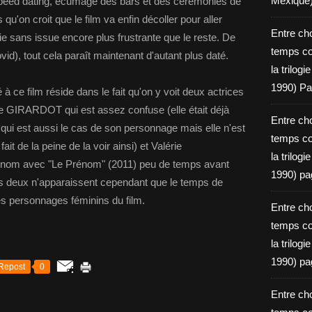
Mexique
speed dating, écumage des bars et des cérémonies de
 qu'on croit que le film va enfin décoller pour aller
Entre ch
oie sans issue encore plus frustrante que le reste. De
temps c
id), tout cela paraît maintenant d'autant plus daté.
la trilog
1990) Pa
vé à ce film réside dans le fait qu'on y voit deux actrices
nie GIRARDOT qui est assez confuse (elle était déjà
Entre ch
 qui est aussi le cas de son personnage mais elle n'est
temps c
ait de la peine de la voir ainsi) et Valérie
la trilog
n nom avec "Le Prénom" (2011) peu de temps avant
1990) pa
es deux n'apparaissent cependant que le temps de
es personnages féminins du film.
Entre ch
temps c
la trilog
1990) pa
Repost
0
Entre ch