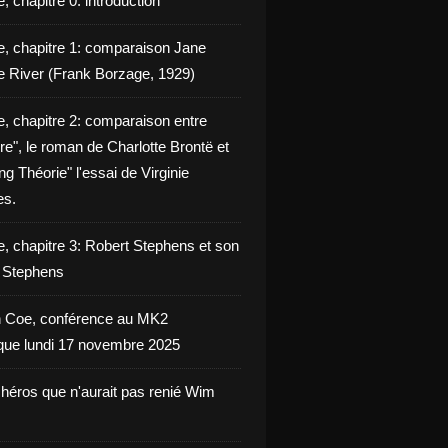
, chapitre 0: introduction
e, chapitre 1: comparaison Jane
e River (Frank Borzage, 1929)
e, chapitre 2: comparaison entre
e", le roman de Charlotte Brontë et
g Théorie" l'essai de Virginie
es.
e, chapitre 3: Robert Stephens et son
y Stephens
 Coe, conférence au MK2
èque lundi 17 novembre 2025
 héros que n'aurait pas renié Wim