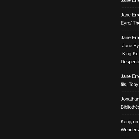
Jane Erre
Jane Err
Eyre/ Th
Jane Err
"Jane Eyr
"King-Kon
Despent
Jane Err
fils, Tob
Jonathan
Biblioth
Kenji, un
Wenders