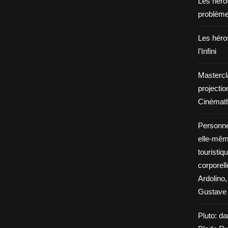
Les héros
problèm
Les héros
l'Infini
Mastercl
projectio
Cinémath
Personne
elle-même
touristiq
corporel
Ardolino,
Gustave 
Pluto: da