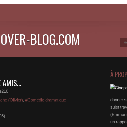
.OVER-BLOG.COM
À PRO
 AMIS...
e210
donner s
che (Olivier)
,
#Comédie dramatique
sujet tra
(Emmanue
05)
un rappo