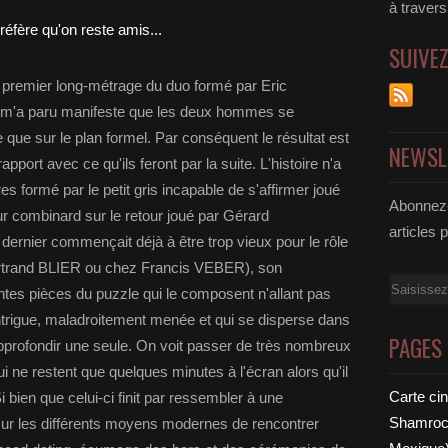
à traver
SUIVE
le premier long-métrage du duo formé par Eric
m'a paru manifeste que les deux hommes se
e que sur le plan formel. Par conséquent le résultat est
NEWSL
pport avec ce qu'ils feront par la suite. L'histoire n'a
res formé par le petit gris incapable de s'affirmer joué
Abonnez-
 combinard sur le retour joué par Gérard
articles 
rnier commençait déjà à être trop vieux pour le rôle
ertrand BLIER ou chez Francis VEBER), son
Email
entes pièces du puzzle qui le composent n'allant pas
ntrigue, maladroitement menée et qui se disperse dans
PAGES
profondir une seule. On voit passer de très nombreux
ne restent que quelques minutes à l'écran alors qu'il
Carte ci
Si bien que celui-ci finit par ressembler à une
Shamrock
sur les différents moyens modernes de rencontrer