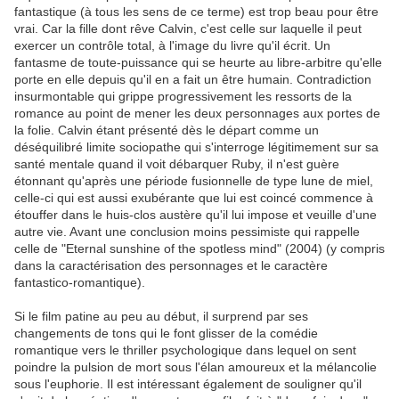
fantastique (à tous les sens de ce terme) est trop beau pour être
vrai. Car la fille dont rêve Calvin, c'est celle sur laquelle il peut
exercer un contrôle total, à l'image du livre qu'il écrit. Un
fantasme de toute-puissance qui se heurte au libre-arbitre qu'elle
porte en elle depuis qu'il en a fait un être humain. Contradiction
insurmontable qui grippe progressivement les ressorts de la
romance au point de mener les deux personnages aux portes de
la folie. Calvin étant présenté dès le départ comme un
déséquilibré limite sociopathe qui s'interroge légitimement sur sa
santé mentale quand il voit débarquer Ruby, il n'est guère
étonnant qu'après une période fusionnelle de type lune de miel,
celle-ci qui est aussi exubérante que lui est coincé commence à
étouffer dans le huis-clos austère qu'il lui impose et veuille d'une
autre vie. Avant une conclusion moins pessimiste qui rappelle
celle de "Eternal sunshine of the spotless mind" (2004) (y compris
dans la caractérisation des personnages et le caractère
fantastico-romantique).
Si le film patine au peu au début, il surprend par ses
changements de tons qui le font glisser de la comédie
romantique vers le thriller psychologique dans lequel on sent
poindre la pulsion de mort sous l'élan amoureux et la mélancolie
sous l'euphorie. Il est intéressant également de souligner qu'il