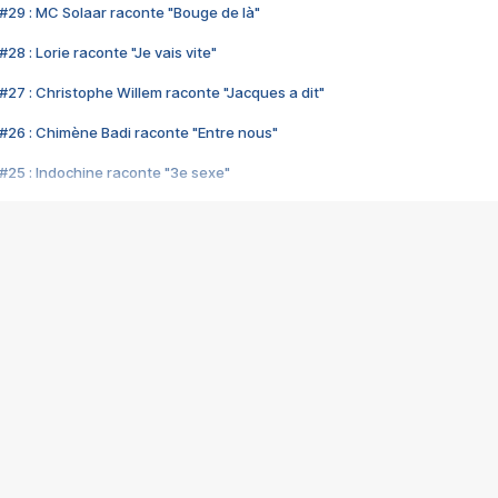
#29 : MC Solaar raconte "Bouge de là"
28 : Lorie raconte "Je vais vite"
#27 : Christophe Willem raconte "Jacques a dit"
#26 : Chimène Badi raconte "Entre nous"
#25 : Indochine raconte "3e sexe"
#24 : Zaho raconte "C'est chelou"
#23 : Patrick Bruel raconte "Au café des délices"
#22 : Kyo raconte "Le chemin"
#21 : Nolwenn Leroy raconte "Cassé"
#20 : Patrick Hernandez raconte "Born to be alive"
#19 : Lorie raconte "Près de moi"
#18 : Michael Jones raconte "A nos actes manqués" (avec Jean-Jacque
#17 : Khaled raconte "Aïcha"