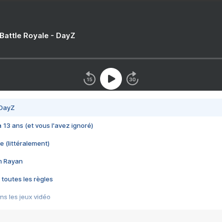
 Battle Royale - DayZ
 DayZ
 a 13 ans (et vous l'avez ignoré)
e (littéralement)
im Rayan
 toutes les règles
s les jeux vidéo
us choquant de Rockstar ? - Le scandale BULLY