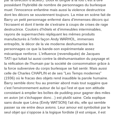
par la direction d'acteur). Doux et dingue à la fois c'est à dire
possédant l'hybridité de nombre de personnages du burlesque
muet: l'innocence enfantine mais aussi la violence destructrice
dont les décors se souviennent toujours. La mise en scène fait de
Barry un petit personnage enfermé dans d'immenses décors qui
l'écrasent et dont il tente de s'extraire à coups de crises de rage
destructrice. Couloirs d'hôtels et d'immeubles interminables,
rayons de supermarchés répliquant les mêmes produits
manufacturés à l'infini façon Andy WARHOL, immenses
entrepôts, le décor de la vie moderne deshumanise les
personnages ce que la bande-son expérimentale assez
mécanique renforce. L'influence (revendiquée) de Jacques
TATI qui luttait lui aussi contre la déshumanisation du paysage et
la réification de l'humain par la société de consommation grâce à
la force subversive du corps burlesque se fait sentir. Mais aussi
celle de Charles CHAPLIN et de ses "Les Temps modernes"
(1936) où le fracas des objets rend inaudible la parole humaine.
Barry semble donc fou au premier abord mais tout suggère que
c'est l'environnement autour de lui qui l'est et que son attitude
consistant à empiler les boîtes de pudding pour gagner des miles
en avion (et s'échapper donc...) est plutôt saine. Cela explique
sans doute que Léna (Emily WATSON) l'ait élu, elle qui semble
passer sa vie entre deux avions. Leur amour est symbolisé par le
seul objet qui s'oppose à la logique fordiste (il est unique, il est