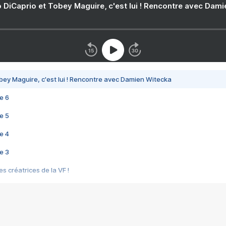
 DiCaprio et Tobey Maguire, c'est lui ! Rencontre avec Dam
bey Maguire, c'est lui ! Rencontre avec Damien Witecka
e 6
e 5
e 4
e 3
s créatrices de la VF !
e 2
e 1
e Mektoub My Love arrive enfin ! Rencontre avec Shaïn Boumedine et Sal