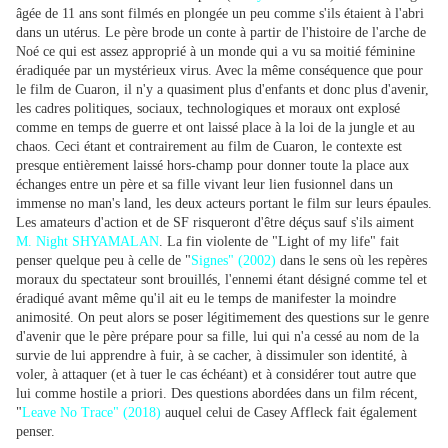
âgée de 11 ans sont filmés en plongée un peu comme s'ils étaient à l'abri
dans un utérus. Le père brode un conte à partir de l'histoire de l'arche de
Noé ce qui est assez approprié à un monde qui a vu sa moitié féminine
éradiquée par un mystérieux virus. Avec la même conséquence que pour
le film de Cuaron, il n'y a quasiment plus d'enfants et donc plus d'avenir,
les cadres politiques, sociaux, technologiques et moraux ont explosé
comme en temps de guerre et ont laissé place à la loi de la jungle et au
chaos. Ceci étant et contrairement au film de Cuaron, le contexte est
presque entièrement laissé hors-champ pour donner toute la place aux
échanges entre un père et sa fille vivant leur lien fusionnel dans un
immense no man's land, les deux acteurs portant le film sur leurs épaules.
Les amateurs d'action et de SF risqueront d'être déçus sauf s'ils aiment
M. Night SHYAMALAN
. La fin violente de "Light of my life" fait
penser quelque peu à celle de "
Signes" (2002)
dans le sens où les repères
moraux du spectateur sont brouillés, l'ennemi étant désigné comme tel et
éradiqué avant même qu'il ait eu le temps de manifester la moindre
animosité. On peut alors se poser légitimement des questions sur le genre
d'avenir que le père prépare pour sa fille, lui qui n'a cessé au nom de la
survie de lui apprendre à fuir, à se cacher, à dissimuler son identité, à
voler, à attaquer (et à tuer le cas échéant) et à considérer tout autre que
lui comme hostile a priori. Des questions abordées dans un film récent,
"
Leave No Trace" (2018)
auquel celui de Casey Affleck fait également
penser.