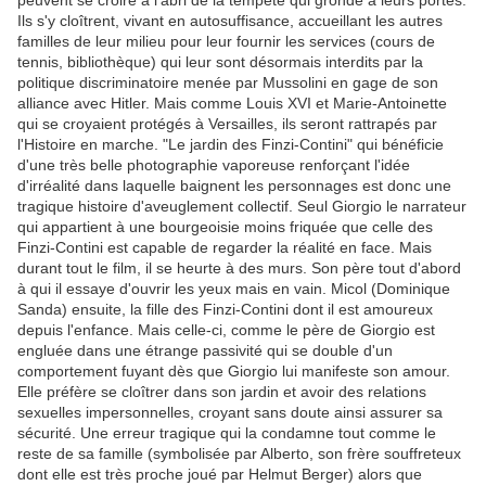
peuvent se croire à l'abri de la tempête qui gronde à leurs portes.
Ils s'y cloîtrent, vivant en autosuffisance, accueillant les autres
familles de leur milieu pour leur fournir les services (cours de
tennis, bibliothèque) qui leur sont désormais interdits par la
politique discriminatoire menée par Mussolini en gage de son
alliance avec Hitler. Mais comme Louis XVI et Marie-Antoinette
qui se croyaient protégés à Versailles, ils seront rattrapés par
l'Histoire en marche. "Le jardin des Finzi-Contini" qui bénéficie
d'une très belle photographie vaporeuse renforçant l'idée
d'irréalité dans laquelle baignent les personnages est donc une
tragique histoire d'aveuglement collectif. Seul Giorgio le narrateur
qui appartient à une bourgeoisie moins friquée que celle des
Finzi-Contini est capable de regarder la réalité en face. Mais
durant tout le film, il se heurte à des murs. Son père tout d'abord
à qui il essaye d'ouvrir les yeux mais en vain. Micol (Dominique
Sanda) ensuite, la fille des Finzi-Contini dont il est amoureux
depuis l'enfance. Mais celle-ci, comme le père de Giorgio est
engluée dans une étrange passivité qui se double d'un
comportement fuyant dès que Giorgio lui manifeste son amour.
Elle préfère se cloîtrer dans son jardin et avoir des relations
sexuelles impersonnelles, croyant sans doute ainsi assurer sa
sécurité. Une erreur tragique qui la condamne tout comme le
reste de sa famille (symbolisée par Alberto, son frère souffreteux
dont elle est très proche joué par Helmut Berger) alors que