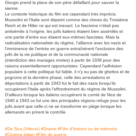
Giorgio prend la place de son père défaillant pour sauver la
sienne.
Le contexte historique du film est cependant très imprécis.
Mussolini et l'Italie sont dépeint comme des clones du Troisième
Reich et de Hitler ce qui est inexact. Le fascisme n'était pas
antisémite à l'origine, les juifs italiens étaient bien assimilés et
une partie d'entre eux étaient eux-mêmes fascistes. Mais la
radicalisation nationaliste du régime, l'alliance avec les nazis et
l'imminence de l'entrée en guerre entraînèrent l'exclusion des
juifs de la vie publique et de la communauté nationale
(interdiction des mariages mixtes) à partir de 1938 pour des
raisons essentiellement opportunistes. Cependant l'adhésion
populaire à cette politique fut faible, il n'y eu pas de ghettos et de
pogroms et la dernière phase, celle des arrestations et
déportations à partir de 1943 fut le fait des nazis lorsqu'ils
occupèrent l'Italie après l'effondrement du régime de Mussolini.
D'ailleurs lorsque les italiens occupèrent le comté de Nice de
1940 à 1943 ce fut une des principales régions-refuge pour les
juifs avant que celle-ci ne se transforme en piège lorsque les
allemands en prirent le contrôle.
#De Sica (Vittorio)
#Drame
#Film d'histoire ou de mémoire
#Cinéma italien
#Film de guerre