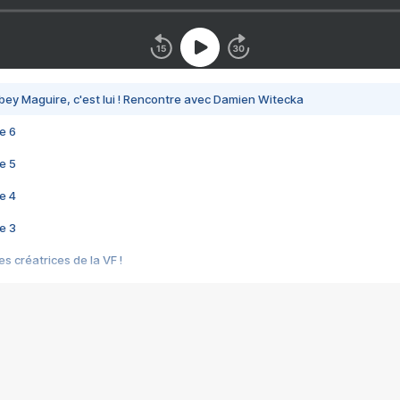
bey Maguire, c'est lui ! Rencontre avec Damien Witecka
e 6
e 5
e 4
e 3
s créatrices de la VF !
e 2
e 1
e Mektoub My Love arrive enfin ! Rencontre avec Shaïn Boumedine et Sal
i : après Toni en famille