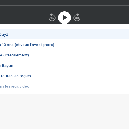
 DayZ
 a 13 ans (et vous l'avez ignoré)
e (littéralement)
im Rayan
 toutes les règles
s les jeux vidéo
us choquant de Rockstar ? - Le scandale BULLY
e plus moche de Steam
du RÊVE tourne au CAUCHEMAR
pendant 8 heures