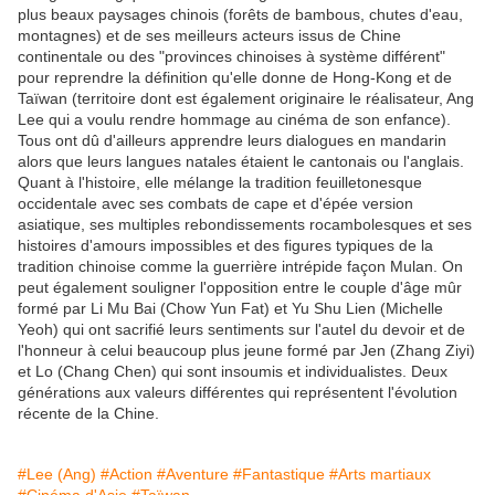
plus beaux paysages chinois (forêts de bambous, chutes d'eau,
montagnes) et de ses meilleurs acteurs issus de Chine
continentale ou des "provinces chinoises à système différent"
pour reprendre la définition qu'elle donne de Hong-Kong et de
Taïwan (territoire dont est également originaire le réalisateur, Ang
Lee qui a voulu rendre hommage au cinéma de son enfance).
Tous ont dû d'ailleurs apprendre leurs dialogues en mandarin
alors que leurs langues natales étaient le cantonais ou l'anglais.
Quant à l'histoire, elle mélange la tradition feuilletonesque
occidentale avec ses combats de cape et d'épée version
asiatique, ses multiples rebondissements rocambolesques et ses
histoires d'amours impossibles et des figures typiques de la
tradition chinoise comme la guerrière intrépide façon Mulan. On
peut également souligner l'opposition entre le couple d'âge mûr
formé par Li Mu Bai (Chow Yun Fat) et Yu Shu Lien (Michelle
Yeoh) qui ont sacrifié leurs sentiments sur l'autel du devoir et de
l'honneur à celui beaucoup plus jeune formé par Jen (Zhang Ziyi)
et Lo (Chang Chen) qui sont insoumis et individualistes. Deux
générations aux valeurs différentes qui représentent l'évolution
récente de la Chine.
#Lee (Ang)
#Action
#Aventure
#Fantastique
#Arts martiaux