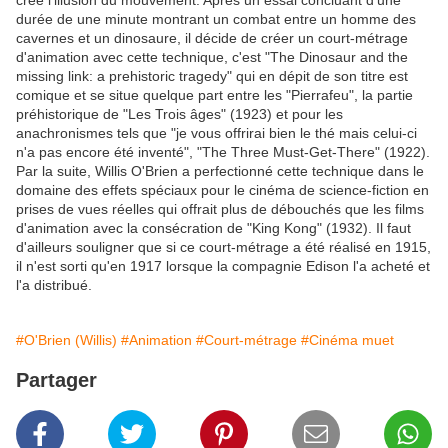
créé l'illusion du mouvement. Après un essai concluant d'une
durée de une minute montrant un combat entre un homme des
cavernes et un dinosaure, il décide de créer un court-métrage
d'animation avec cette technique, c'est "The Dinosaur and the
missing link: a prehistoric tragedy" qui en dépit de son titre est
comique et se situe quelque part entre les "Pierrafeu", la partie
préhistorique de "Les Trois âges" (1923) et pour les
anachronismes tels que "je vous offrirai bien le thé mais celui-ci
n'a pas encore été inventé", "The Three Must-Get-There" (1922).
Par la suite, Willis O'Brien a perfectionné cette technique dans le
domaine des effets spéciaux pour le cinéma de science-fiction en
prises de vues réelles qui offrait plus de débouchés que les films
d'animation avec la consécration de "King Kong" (1932). Il faut
d'ailleurs souligner que si ce court-métrage a été réalisé en 1915,
il n'est sorti qu'en 1917 lorsque la compagnie Edison l'a acheté et
l'a distribué.
#O'Brien (Willis)
#Animation
#Court-métrage
#Cinéma muet
Partager