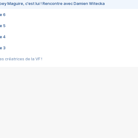
bey Maguire, c'est lui ! Rencontre avec Damien Witecka
e 6
e 5
e 4
e 3
s créatrices de la VF !
e 2
e 1
e Mektoub My Love arrive enfin ! Rencontre avec Shaïn Boumedine et Sal
i : après Toni en famille
elle réalise le bouleversant Dites lui que je l'aime
ais ! Rencontre autour de Vie privée de Rebecca Zlotowski
 de Marguerite, Grave... Rencontre avec Ella Rumpf