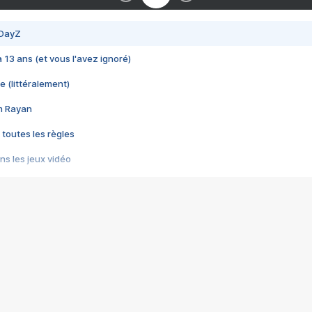
 DayZ
 a 13 ans (et vous l'avez ignoré)
e (littéralement)
im Rayan
 toutes les règles
s les jeux vidéo
us choquant de Rockstar ? - Le scandale BULLY
e plus moche de Steam
du RÊVE tourne au CAUCHEMAR
pendant 8 heures
it… à tort
umiliés par un jeu vidéo