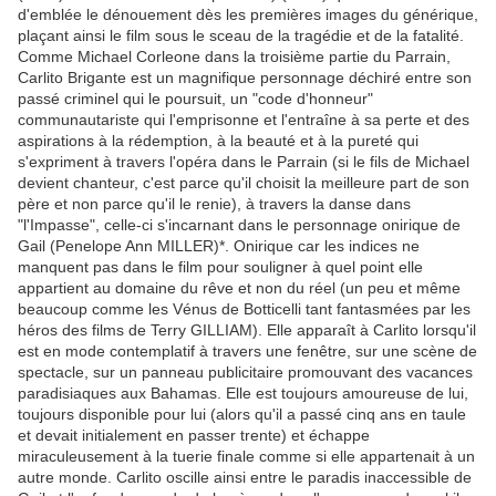
d'emblée le dénouement dès les premières images du générique,
plaçant ainsi le film sous le sceau de la tragédie et de la fatalité.
Comme Michael Corleone dans la troisième partie du Parrain,
Carlito Brigante est un magnifique personnage déchiré entre son
passé criminel qui le poursuit, un "code d'honneur"
communautariste qui l'emprisonne et l'entraîne à sa perte et des
aspirations à la rédemption, à la beauté et à la pureté qui
s'expriment à travers l'opéra dans le Parrain (si le fils de Michael
devient chanteur, c'est parce qu'il choisit la meilleure part de son
père et non parce qu'il le renie), à travers la danse dans
"l'Impasse", celle-ci s'incarnant dans le personnage onirique de
Gail (Penelope Ann MILLER)*. Onirique car les indices ne
manquent pas dans le film pour souligner à quel point elle
appartient au domaine du rêve et non du réel (un peu et même
beaucoup comme les Vénus de Botticelli tant fantasmées par les
héros des films de Terry GILLIAM). Elle apparaît à Carlito lorsqu'il
est en mode contemplatif à travers une fenêtre, sur une scène de
spectacle, sur un panneau publicitaire promouvant des vacances
paradisiaques aux Bahamas. Elle est toujours amoureuse de lui,
toujours disponible pour lui (alors qu'il a passé cinq ans en taule
et devait initialement en passer trente) et échappe
miraculeusement à la tuerie finale comme si elle appartenait à un
autre monde. Carlito oscille ainsi entre le paradis inaccessible de