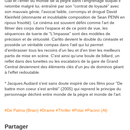
Gail et l'enfer du monde de la pègre dans l'engrenage duquel il
retombe malgré lui, entraîné par son "contrat de loyauté" avec
son mauvais génie, l'avocat faible, corrompu et drogué David
Kleinfeld (étonnante et inoubliable composition de Sean PENN en
ripoux frisotté). Le cinéma est souvent défini comme l'art de
filmer des corps dans l'espace et de ce point de vue, les
séquences de tuerie de "L'Impasse" sont des modèles de
précision et de virtuosité. Carlito devient le double du cinéaste et
possède un véritable compas dans l'œil qui lui permet
d'embrasser tous les recoins d'un lieu et d'en tirer les meilleurs
partis de mise en scène. C'est ainsi qu'une boule de billard, un
reflet dans des lunettes ou les escalators de la gare de Grand
Central deviennent des éléments clés d'un jeu de dominos géant
à l'effet redoutable.
* Jacques Audiard s'est sans doute inspiré de ces films pour "De
battre mon coeur s'est arrêté" (2005) qui reprend le principe du
personnage déchiré entre monde de la pègre et monde de l'art.
#De Palma (Brian)
#Drame
#Thriller
#Polar
#Pacino (Al)
Partager