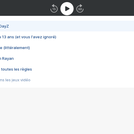
 DayZ
 a 13 ans (et vous l'avez ignoré)
e (littéralement)
im Rayan
 toutes les règles
s les jeux vidéo
us choquant de Rockstar ? - Le scandale BULLY
e plus moche de Steam
du RÊVE tourne au CAUCHEMAR
pendant 8 heures
it… à tort