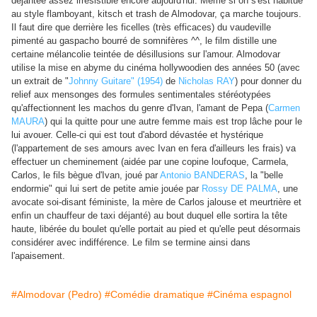
déjantée assez irrésistible encore aujourd'hui. Même si on s'est habitué
au style flamboyant, kitsch et trash de Almodovar, ça marche toujours.
Il faut dire que derrière les ficelles (très efficaces) du vaudeville
pimenté au gaspacho bourré de somnifères ^^, le film distille une
certaine mélancolie teintée de désillusions sur l'amour. Almodovar
utilise la mise en abyme du cinéma hollywoodien des années 50 (avec
un extrait de "
Johnny Guitare" (1954)
de
Nicholas RAY
) pour donner du
relief aux mensonges des formules sentimentales stéréotypées
qu'affectionnent les machos du genre d'Ivan, l'amant de Pepa (
Carmen
MAURA
) qui la quitte pour une autre femme mais est trop lâche pour le
lui avouer. Celle-ci qui est tout d'abord dévastée et hystérique
(l'appartement de ses amours avec Ivan en fera d'ailleurs les frais) va
effectuer un cheminement (aidée par une copine loufoque, Carmela,
Carlos, le fils bègue d'Ivan, joué par
Antonio BANDERAS
, la "belle
endormie" qui lui sert de petite amie jouée par
Rossy DE PALMA
, une
avocate soi-disant féministe, la mère de Carlos jalouse et meurtrière et
enfin un chauffeur de taxi déjanté) au bout duquel elle sortira la tête
haute, libérée du boulet qu'elle portait au pied et qu'elle peut désormais
considérer avec indifférence. Le film se termine ainsi dans
l'apaisement.
#Almodovar (Pedro)
#Comédie dramatique
#Cinéma espagnol