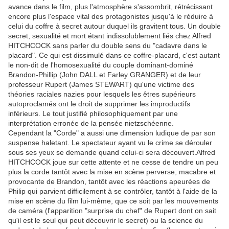
avance dans le film, plus l'atmosphère s'assombrit, rétrécissant
encore plus l'espace vital des protagonistes jusqu'à le réduire à
celui du coffre à secret autour duquel ils gravitent tous. Un double
secret, sexualité et mort étant indissolublement liés chez Alfred
HITCHCOCK sans parler du double sens du "cadavre dans le
placard". Ce qui est dissimulé dans ce coffre-placard, c'est autant
le non-dit de l'homosexualité du couple dominant-dominé
Brandon-Phillip (John DALL et Farley GRANGER) et de leur
professeur Rupert (James STEWART) qu'une victime des
théories raciales nazies pour lesquels les êtres supérieurs
autoproclamés ont le droit de supprimer les improductifs
inférieurs. Le tout justifié philosophiquement par une
interprétation erronée de la pensée nietzschéenne.
Cependant la "Corde" a aussi une dimension ludique de par son
suspense haletant. Le spectateur ayant vu le crime se dérouler
sous ses yeux se demande quand celui-ci sera découvert.Alfred
HITCHCOCK joue sur cette attente et ne cesse de tendre un peu
plus la corde tantôt avec la mise en scène perverse, macabre et
provocante de Brandon, tantôt avec les réactions apeurées de
Philip qui parvient difficilement à se contrôler, tantôt à l'aide de la
mise en scène du film lui-même, que ce soit par les mouvements
de caméra (l'apparition "surprise du chef" de Rupert dont on sait
qu'il est le seul qui peut découvrir le secret) ou la science du