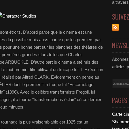
à traver
SUIVE
 sont étroits. D'abord parce que le cinéma est une
tes du possible mais aussi parce que les premiers pas
NEWSL
 pour une bonne part sur les planches des théâtres de
es premières grandes stars telles que Charles
Abonnez-
 ARBUCKLE. D’autre part le cinéma a été mis dès
articles 
. Le tout premier film utilisant un trucage fut "L'Exécution
) réalisé par Alfred CLARK. Evidemment on pense au
Email
LIÈS dont le premier film truqué fut "Escamotage
 (1896). Avec le célèbre transformiste Fregoli, lui
PAGES
ages, il a tourné "transformations éclair" où ce dernier
deux minutes.
Carte ci
Shamrock
 tournage la plus vraisemblable est 1925 est un