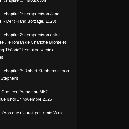
, chapitre 0: introduction
e, chapitre 1: comparaison Jane
e River (Frank Borzage, 1929)
e, chapitre 2: comparaison entre
e", le roman de Charlotte Brontë et
g Théorie" l'essai de Virginie
es.
e, chapitre 3: Robert Stephens et son
y Stephens
 Coe, conférence au MK2
èque lundi 17 novembre 2025
 héros que n'aurait pas renié Wim