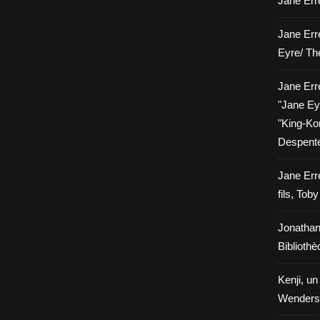
Jane Erre
Jane Err
Eyre/ Th
Jane Err
"Jane Eyr
"King-Kon
Despent
Jane Err
fils, Tob
Jonathan
Biblioth
Kenji, un
Wenders