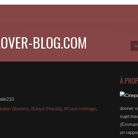
.OVER-BLOG.COM
À PRO
alie210
donner s
eaton (Buster)
,
#Lloyd (Harold)
,
#Court-métrage
,
sujet tra
(Emmanue
un rappo