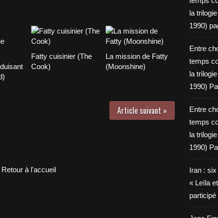
temps c
la trilog
1990) pa
Entre cho
Fatty cuisinier (The
La mission de Fatty
temps c
duisant
Cook)
(Moonshine)
la trilog
d)
1990) Pa
Article suivant »
Entre cho
temps c
la trilog
1990) Pa
Retour à l'accueil
Iran : si
« Leïla e
particip