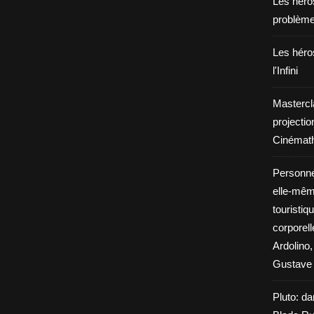
Les héros
problèm
Les héros
l'Infini
Mastercl
projectio
Cinémath
Personne
elle-même
touristiq
corporel
Ardolino,
Gustave 
Pluto: da