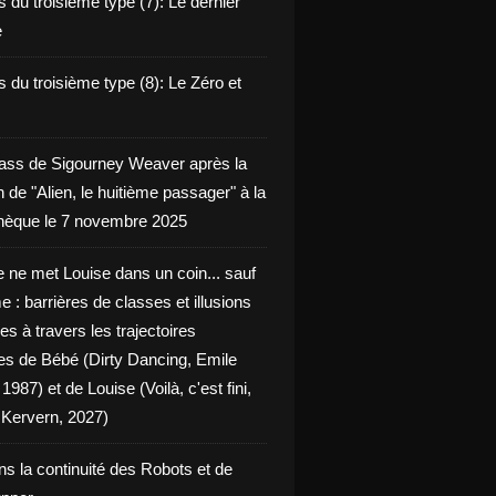
 du troisième type (7): Le dernier
e
 du troisième type (8): Le Zéro et
ass de Sigourney Weaver après la
n de "Alien, le huitième passager" à la
èque le 7 novembre 2025
 ne met Louise dans un coin... sauf
 : barrières de classes et illusions
ues à travers les trajectoires
les de Bébé (Dirty Dancing, Emile
 1987) et de Louise (Voilà, c'est fini,
Kervern, 2027)
ns la continuité des Robots et de