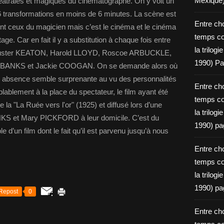
Mexique
âtrales et magiques du cinématographe. On y voit un
 transformations en moins de 6 minutes. La scène est
Entre ch
sont ceux du magicien mais c’est le cinéma et le cinéma
temps c
tage. Car en fait il y a substitution à chaque fois entre
la trilog
 Buster KEATON, Harold LLOYD, Roscoe ARBUCKLE,
1990) Pa
BANKS et Jackie COOGAN. On se demande alors où
 absence semble surprenante au vu des personnalités
Entre ch
lablement à la place du spectateur, le film ayant été
temps c
de la "La Ruée vers l'or" (1925) et diffusé lors d’une
la trilog
KS et Mary PICKFORD à leur domicile. C’est du
1990) pa
e d’un film dont le fait qu’il est parvenu jusqu’à nous
Entre ch
temps c
la trilog
1990) pa
Repost
0
Entre ch