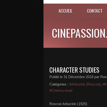
ACCUEIL
CONTACT
CINEPASSION
CHARACTER STUDIES
Publié le
31 Décembre 2018
par Ros
Catégories :
#Arbuckle (Roscoe)
,
#K
#Cinéma muet
Roscoe Arbuckle (1925)