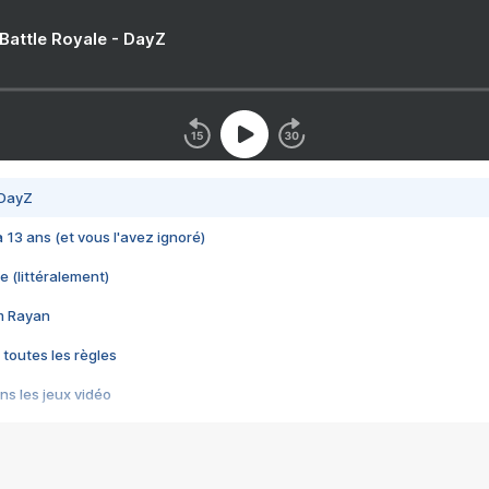
 Battle Royale - DayZ
 DayZ
 a 13 ans (et vous l'avez ignoré)
e (littéralement)
im Rayan
 toutes les règles
s les jeux vidéo
us choquant de Rockstar ? - Le scandale BULLY
e plus moche de Steam