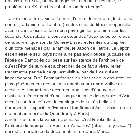
réflexion "Au XIX°, on avait réglé son compte à l'espace, le
problème du XX° était la cohabitation des temps".
-La relation entre la vie et la mort, l'être et le non-être, le dit et le
non-dit, la lumière et l'ombre (un des sens du titre) en opposition
avec la vanité occidentale qui a privilégié les premiers sur les
seconds. Ces relations sont au cœur des "deux pôles extrêmes
de la survie" que sont la Guinée-Bissau et les îles du Cap Vert
d'un côté menacés par la famine, le Japon de l'autre. Le Japon
est en effet le seul pays riche à ne pas avoir oublié (à cause de
l'épée de Damoclès qui pèse sur l'existence de l'archipel) ce
qu'est l'état de survie et à chercher de ce fait à vivre, relier,
transmettre par delà ce qui est visible, par delà ce qui est
impermanent. D'où l'omniprésence du chat et de la chouette, et
plus généralement des animaux médiateurs entre visible et
occulte. Et l'importance accordée aux films d'épouvante
asiatiques témoignant d'une "longue intimité des peuples d'Asie
avec la souffrance" (voir le catalogue de la très belle -et
éprouvante- exposition "Enfers et fantômes d'Asie" visible en ce
moment au musée du Quai Branly à Paris).
A noter que dans la version japonaise, c'est Riyoko Ikeda,
l'auteure du manga "La Rose de Versailles" (alias "Lady Oscar")
qui est la narratrice du documentaire de Chris Marker.