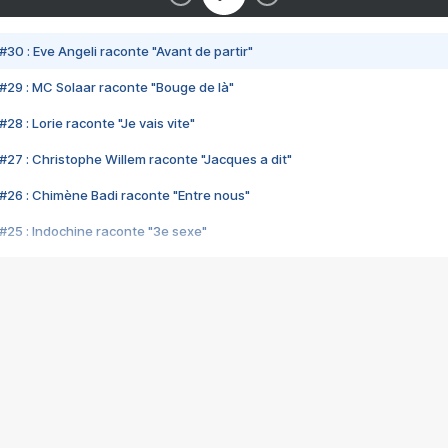
#30 : Eve Angeli raconte "Avant de partir"
#29 : MC Solaar raconte "Bouge de là"
28 : Lorie raconte "Je vais vite"
#27 : Christophe Willem raconte "Jacques a dit"
#26 : Chimène Badi raconte "Entre nous"
#25 : Indochine raconte "3e sexe"
#24 : Zaho raconte "C'est chelou"
#23 : Patrick Bruel raconte "Au café des délices"
#22 : Kyo raconte "Le chemin"
#21 : Nolwenn Leroy raconte "Cassé"
#20 : Patrick Hernandez raconte "Born to be alive"
#19 : Lorie raconte "Près de moi"