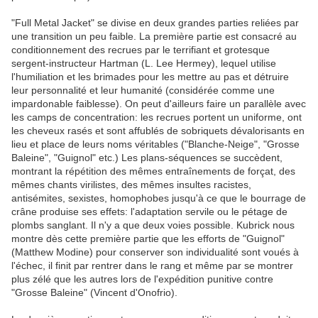
"Full Metal Jacket" se divise en deux grandes parties reliées par
une transition un peu faible. La première partie est consacré au
conditionnement des recrues par le terrifiant et grotesque
sergent-instructeur Hartman (L. Lee Hermey), lequel utilise
l'humiliation et les brimades pour les mettre au pas et détruire
leur personnalité et leur humanité (considérée comme une
impardonable faiblesse). On peut d'ailleurs faire un parallèle avec
les camps de concentration: les recrues portent un uniforme, ont
les cheveux rasés et sont affublés de sobriquets dévalorisants en
lieu et place de leurs noms véritables ("Blanche-Neige", "Grosse
Baleine", "Guignol" etc.) Les plans-séquences se succèdent,
montrant la répétition des mêmes entraînements de forçat, des
mêmes chants virilistes, des mêmes insultes racistes,
antisémites, sexistes, homophobes jusqu'à ce que le bourrage de
crâne produise ses effets: l'adaptation servile ou le pétage de
plombs sanglant. Il n'y a que deux voies possible. Kubrick nous
montre dès cette première partie que les efforts de "Guignol"
(Matthew Modine) pour conserver son individualité sont voués à
l'échec, il finit par rentrer dans le rang et même par se montrer
plus zélé que les autres lors de l'expédition punitive contre
"Grosse Baleine" (Vincent d'Onofrio).