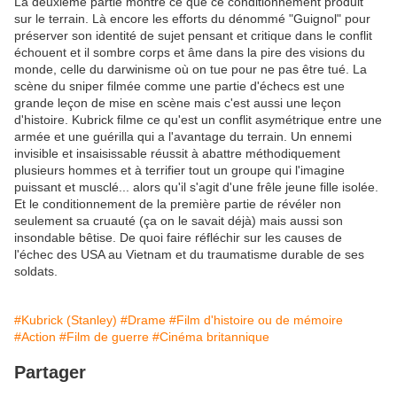
La deuxième partie montre ce que ce conditionnement produit
sur le terrain. Là encore les efforts du dénommé "Guignol" pour
préserver son identité de sujet pensant et critique dans le conflit
échouent et il sombre corps et âme dans la pire des visions du
monde, celle du darwinisme où on tue pour ne pas être tué. La
scène du sniper filmée comme une partie d'échecs est une
grande leçon de mise en scène mais c'est aussi une leçon
d'histoire. Kubrick filme ce qu'est un conflit asymétrique entre une
armée et une guérilla qui a l'avantage du terrain. Un ennemi
invisible et insaisissable réussit à abattre méthodiquement
plusieurs hommes et à terrifier tout un groupe qui l'imagine
puissant et musclé... alors qu'il s'agit d'une frêle jeune fille isolée.
Et le conditionnement de la première partie de révéler non
seulement sa cruauté (ça on le savait déjà) mais aussi son
insondable bêtise. De quoi faire réfléchir sur les causes de
l'échec des USA au Vietnam et du traumatisme durable de ses
soldats.
#Kubrick (Stanley)
#Drame
#Film d'histoire ou de mémoire
#Action
#Film de guerre
#Cinéma britannique
Partager