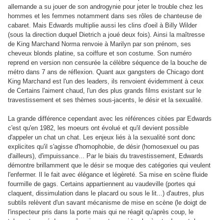
allemande a su jouer de son androgynie pour jeter le trouble chez les
hommes et les femmes notamment dans ses rôles de chanteuse de
cabaret. Mais Edwards multiplie aussi les clins d'oeil à Billy Wilder
(sous la direction duquel Dietrich a joué deux fois). Ainsi la maîtresse
de King Marchand Norma renvoie à Marilyn par son prénom, ses
cheveux blonds platine, sa coiffure et son costume. Son numéro
reprend en version non censurée la célèbre séquence de la bouche de
métro dans 7 ans de réflexion. Quant aux gangsters de Chicago dont
King Marchand est l'un des leaders, ils renvoient évidemment à ceux
de Certains l'aiment chaud, l'un des plus grands films existant sur le
travestissement et ses thèmes sous-jacents, le désir et la sexualité.
La grande différence cependant avec les références citées par Edwards
c'est qu'en 1982, les moeurs ont évolué et qu'il devient possible
d'appeler un chat un chat. Les enjeux liés à la sexualité sont donc
explicites qu'il s'agisse d'homophobie, de désir (homosexuel ou pas
d'ailleurs), d'impuissance... Par le biais du travestissement, Edwards
démontre brillamment que le désir se moque des catégories qui veulent
l'enfermer. Il le fait avec élégance et légèreté. Sa mise en scène fluide
fourmille de gags. Certains appartiennent au vaudeville (portes qui
claquent, dissimulation dans le placard ou sous le lit...) d'autres, plus
subtils relèvent d'un savant mécanisme de mise en scène (le doigt de
l'inspecteur pris dans la porte mais qui ne réagit qu'après coup, le