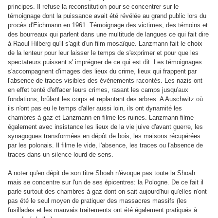
principes. Il refuse la reconstitution pour se concentrer sur le
témoignage dont la puissance avait été révélée au grand public lors du
procès d'Eichmann en 1961. Témoignage des victimes, des témoins et
des bourreaux qui parlent dans une multitude de langues ce qui fait dire
à Raoul Hilberg qu'il s'agit d'un film mosaïque. Lanzmann fait le choix
de la lenteur pour leur laisser le temps de s'exprimer et pour que les
spectateurs puissent s' imprégner de ce qui est dit. Les témoignages
s'accompagnent d'images des lieux du crime, lieux qui frappent par
l'absence de traces visibles des événements racontés. Les nazis ont
en effet tenté d'effacer leurs crimes, rasant les camps jusqu'aux
fondations, brûlant les corps et replantant des arbres. A Auschwitz où
ils n'ont pas eu le temps d'aller aussi loin, ils ont dynamité les
chambres à gaz et Lanzmann en filme les ruines. Lanzmann filme
également avec insistance les lieux de la vie juive d'avant guerre, les
synagogues transformées en dépôt de bois, les maisons récupérées
par les polonais. Il filme le vide, l'absence, les traces ou l'absence de
traces dans un silence lourd de sens.
A noter qu'en dépit de son titre Shoah n'évoque pas toute la Shoah
mais se concentre sur l'un de ses épicentres: la Pologne. De ce fait il
parle surtout des chambres à gaz dont on sait aujourd'hui qu'elles n'ont
pas été le seul moyen de pratiquer des massacres massifs (les
fusillades et les mauvais traitements ont été également pratiqués à