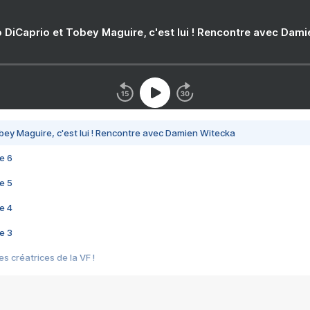
 DiCaprio et Tobey Maguire, c'est lui ! Rencontre avec Dam
bey Maguire, c'est lui ! Rencontre avec Damien Witecka
e 6
e 5
e 4
e 3
s créatrices de la VF !
e 2
e 1