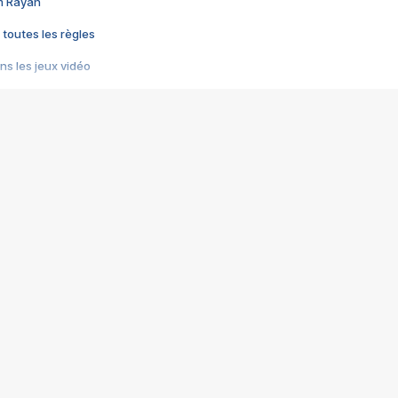
im Rayan
 toutes les règles
s les jeux vidéo
us choquant de Rockstar ? - Le scandale BULLY
e plus moche de Steam
du RÊVE tourne au CAUCHEMAR
pendant 8 heures
it… à tort
umiliés par un jeu vidéo
ire - Final Fantasy 8
ti un empire - Age of Empires
story DOFUS
tard, il crée l'un des pires jeux de tous les temps, MindsEye.