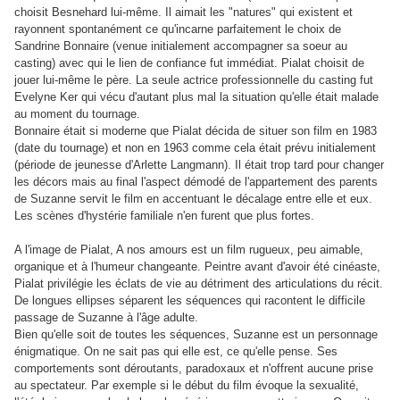
choisit Besnehard lui-même. Il aimait les "natures" qui existent et
rayonnent spontanément ce qu'incarne parfaitement le choix de
Sandrine Bonnaire (venue initialement accompagner sa soeur au
casting) avec qui le lien de confiance fut immédiat. Pialat choisit de
jouer lui-même le père. La seule actrice professionnelle du casting fut
Evelyne Ker qui vécu d'autant plus mal la situation qu'elle était malade
au moment du tournage.
Bonnaire était si moderne que Pialat décida de situer son film en 1983
(date du tournage) et non en 1963 comme cela était prévu initialement
(période de jeunesse d'Arlette Langmann). Il était trop tard pour changer
les décors mais au final l'aspect démodé de l'appartement des parents
de Suzanne servit le film en accentuant le décalage entre elle et eux.
Les scènes d'hystérie familiale n'en furent que plus fortes.
A l'image de Pialat, A nos amours est un film rugueux, peu aimable,
organique et à l'humeur changeante. Peintre avant d'avoir été cinéaste,
Pialat privilégie les éclats de vie au détriment des articulations du récit.
De longues ellipses séparent les séquences qui racontent le difficile
passage de Suzanne à l'âge adulte.
Bien qu'elle soit de toutes les séquences, Suzanne est un personnage
énigmatique. On ne sait pas qui elle est, ce qu'elle pense. Ses
comportements sont déroutants, paradoxaux et n'offrent aucune prise
au spectateur. Par exemple si le début du film évoque la sexualité,