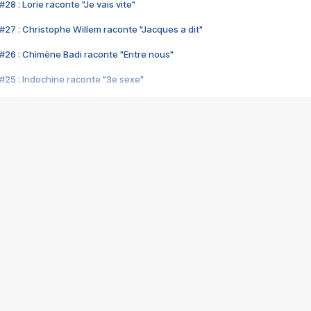
28 : Lorie raconte "Je vais vite"
#27 : Christophe Willem raconte "Jacques a dit"
#26 : Chimène Badi raconte "Entre nous"
#25 : Indochine raconte "3e sexe"
#24 : Zaho raconte "C'est chelou"
#23 : Patrick Bruel raconte "Au café des délices"
#22 : Kyo raconte "Le chemin"
#21 : Nolwenn Leroy raconte "Cassé"
#20 : Patrick Hernandez raconte "Born to be alive"
#19 : Lorie raconte "Près de moi"
#18 : Michael Jones raconte "A nos actes manqués" (avec Jean-Jacque
#17 : Khaled raconte "Aïcha"
#16 : Corneille raconte "Parce qu'on vient de loin"