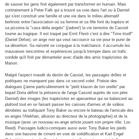
de sauver les gens finit également par transformer en humain. Mais
contrairement à Peter Falk qui a trouvé sa voie dans l'art ou à Damiel
qui s'est construit une famille et une vie dans le milieu alternatif
berlinois entre l'association où sa femme et sa fille font du trapèze et
sa pizzeria la "casa della angelo" (j'adore!) la vie terrestre de Cassiel
tourne au tragique. Il est traqué par Emit Flesti c'est à dire "Time itself"
(Daniel Defoe), un ange noir qui veut raccourcir sa vie pour le punir de
sa désertion. Sa naïveté se conjugue à la malchance: il accumule les
mauvaises rencontres et expériences jusqu'à tremper dans un trafic
sordide qu'il finit par démanteler avec d'aide des amis trapézistes de
Marion.
Malgré l'aspect maudit du destin de Cassiel, les passages drôles et
poétiques ne manquent pas dans ce second volet. Poésie des
dialogues (j'aime particulièrement le "petit klaxon de ton oreille" par
lequel Doria définit la présence de l'ange Cassiel auprès de son père
Damiel) des images (les trapézistes en apesanteur qui se balancent au
plafond tout en se faisant passer les caisses d'armes et de vidéos
dérobées au trafiquant Tony Baker ou encore le bateau de l'amicale des
ex-anges l'Alekhan, allusion au directeur de la photographie) et de la
musique (avec un nouveau ex-ange artiste jouant son propre rôle: Lou
Reed). Passages ludico-comiques aussi avec Tony Baker les pieds
dans une bassine de ciment en voie de solidification et Karl Engel