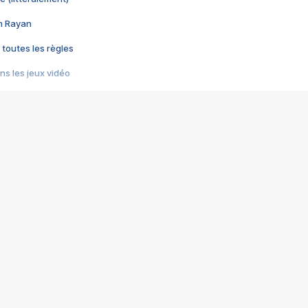
im Rayan
 toutes les règles
s les jeux vidéo
us choquant de Rockstar ? - Le scandale BULLY
e plus moche de Steam
du RÊVE tourne au CAUCHEMAR
pendant 8 heures
it… à tort
umiliés par un jeu vidéo
ire - Final Fantasy 8
ti un empire - Age of Empires
story DOFUS